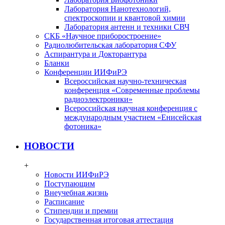
Лаборатория Нанотехнологий,
спектроскопии и квантовой химии
Лаборатория антенн и техники СВЧ
СКБ «Научное приборостроение»
Радиолюбительская лаборатория СФУ
Аспирантура и Докторантура
Бланки
Конференции ИИФиРЭ
Всероссийская научно-техническая
конференция «Современные проблемы
радиоэлектроники»
Всероссийская научная конференция с
международным участием «Енисейская
фотоника»
НОВОСТИ
+
Новости ИИФиРЭ
Поступающим
Внеучебная жизнь
Расписание
Стипендии и премии
Государственная итоговая аттестация