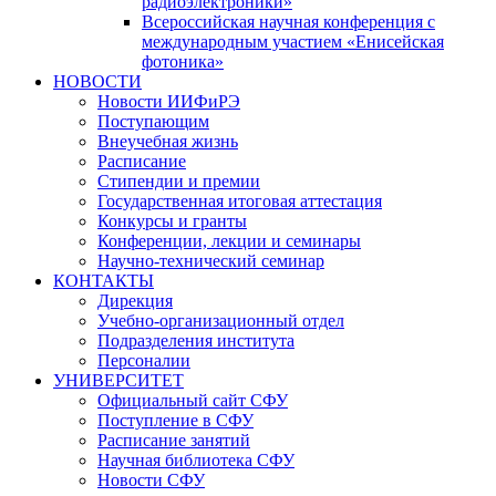
радиоэлектроники»
Всероссийская научная конференция с
международным участием «Енисейская
фотоника»
НОВОСТИ
Новости ИИФиРЭ
Поступающим
Внеучебная жизнь
Расписание
Стипендии и премии
Государственная итоговая аттестация
Конкурсы и гранты
Конференции, лекции и семинары
Научно-технический семинар
КОНТАКТЫ
Дирекция
Учебно-организационный отдел
Подразделения института
Персоналии
УНИВЕРСИТЕТ
Официальный сайт СФУ
Поступление в СФУ
Расписание занятий
Научная библиотека СФУ
Новости СФУ