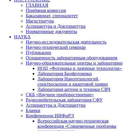
ГЛАВНАЯ
Приёмная комиссия
Бакалавриат, специалитет
Магистратура
Аспирантура и Докторантура
Нормативные документы
НАУКА
Научно-исследовательская деятельность
Научно-технический семинар
Публикации
Оснащенность лабораторным оборудованием
Научно-образовательные центры и лаборатории
НОЦ «Фотоника и лазерные технологии»
Лаборатория Биофотоники
Лаборатория Нанотехнологий,
спектроскопии и квантовой химии
Лаборатория антенн и техники СВЧ
СКБ «Научное приборостроение»
Радиолюбительская лаборатория СФУ
Аспирантура и Докторантура
Бланки
Конференции ИИФиРЭ
Всероссийская научно-техническая
конференция «Современные проблемы