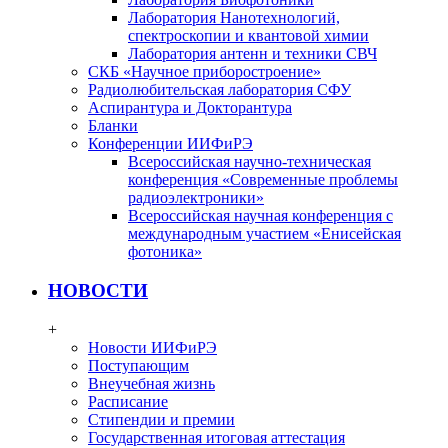
Лаборатория Нанотехнологий,
спектроскопии и квантовой химии
Лаборатория антенн и техники СВЧ
СКБ «Научное приборостроение»
Радиолюбительская лаборатория СФУ
Аспирантура и Докторантура
Бланки
Конференции ИИФиРЭ
Всероссийская научно-техническая
конференция «Современные проблемы
радиоэлектроники»
Всероссийская научная конференция с
международным участием «Енисейская
фотоника»
НОВОСТИ
+
Новости ИИФиРЭ
Поступающим
Внеучебная жизнь
Расписание
Стипендии и премии
Государственная итоговая аттестация