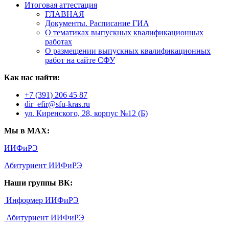
Итоговая аттестация
ГЛАВНАЯ
Документы. Расписание ГИА
О тематиках выпускных квалификационных
работах
О размещении выпускных квалификационных
работ на сайте СФУ
Как нас найти:
+7 (391) 206 45 87
dir_efir@sfu-kras.ru
ул. Киренского, 28, корпус №12 (Б)
Мы в MAX:
ИИФиРЭ
Абитуриент ИИФиРЭ
Наши группы ВК:
Информер ИИФиРЭ
Абитуриент ИИФиРЭ