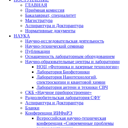
ГЛАВНАЯ
Приёмная комиссия
Бакалавриат, специалитет
Магистратура
Аспирантура и Докторантура
Нормативные документы
НАУКА
Научно-исследовательская деятельность
Научно-технический семинар
Публикации
Оснащенность лабораторным оборудованием
Научно-образовательные центры и лаборатории
НОЦ «Фотоника и лазерные технологии»
Лаборатория Биофотоники
Лаборатория Нанотехнологий,
спектроскопии и квантовой химии
Лаборатория антенн и техники СВЧ
СКБ «Научное приборостроение»
Радиолюбительская лаборатория СФУ
Аспирантура и Докторантура
Бланки
Конференции ИИФиРЭ
Всероссийская научно-техническая
конференция «Современные проблемы