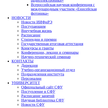
радиоэлектроники»
Всероссийская научная конференция с
международным участием «Енисейская
фотоника»
НОВОСТИ
Новости ИИФиРЭ
Поступающим
Внеучебная жизнь
Расписание
Стипендии и премии
Государственная итоговая аттестация
Конкурсы и гранты
Конференции, лекции и семинары
Научно-технический семинар
КОНТАКТЫ
Дирекция
Учебно-организационный отдел
Подразделения института
Персоналии
УНИВЕРСИТЕТ
Официальный сайт СФУ
Поступление в СФУ
Расписание занятий
Научная библиотека СФУ
Новости СФУ