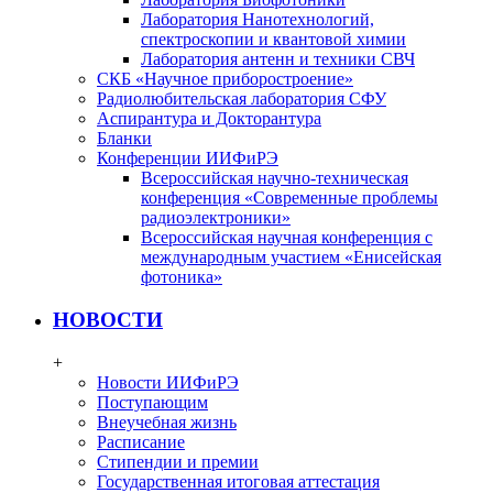
Лаборатория Нанотехнологий,
спектроскопии и квантовой химии
Лаборатория антенн и техники СВЧ
СКБ «Научное приборостроение»
Радиолюбительская лаборатория СФУ
Аспирантура и Докторантура
Бланки
Конференции ИИФиРЭ
Всероссийская научно-техническая
конференция «Современные проблемы
радиоэлектроники»
Всероссийская научная конференция с
международным участием «Енисейская
фотоника»
НОВОСТИ
+
Новости ИИФиРЭ
Поступающим
Внеучебная жизнь
Расписание
Стипендии и премии
Государственная итоговая аттестация