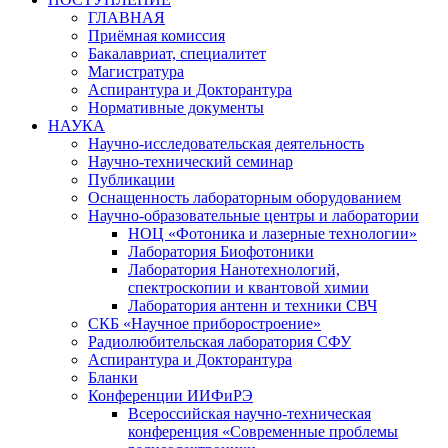
ГЛАВНАЯ
Приёмная комиссия
Бакалавриат, специалитет
Магистратура
Аспирантура и Докторантура
Нормативные документы
НАУКА
Научно-исследовательская деятельность
Научно-технический семинар
Публикации
Оснащенность лабораторным оборудованием
Научно-образовательные центры и лаборатории
НОЦ «Фотоника и лазерные технологии»
Лаборатория Биофотоники
Лаборатория Нанотехнологий,
спектроскопии и квантовой химии
Лаборатория антенн и техники СВЧ
СКБ «Научное приборостроение»
Радиолюбительская лаборатория СФУ
Аспирантура и Докторантура
Бланки
Конференции ИИФиРЭ
Всероссийская научно-техническая
конференция «Современные проблемы