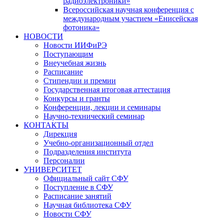
радиоэлектроники»
Всероссийская научная конференция с
международным участием «Енисейская
фотоника»
НОВОСТИ
Новости ИИФиРЭ
Поступающим
Внеучебная жизнь
Расписание
Стипендии и премии
Государственная итоговая аттестация
Конкурсы и гранты
Конференции, лекции и семинары
Научно-технический семинар
КОНТАКТЫ
Дирекция
Учебно-организационный отдел
Подразделения института
Персоналии
УНИВЕРСИТЕТ
Официальный сайт СФУ
Поступление в СФУ
Расписание занятий
Научная библиотека СФУ
Новости СФУ