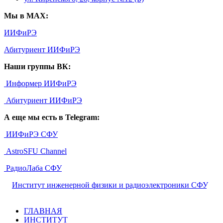
Мы в MAX:
ИИФиРЭ
Абитуриент ИИФиРЭ
Наши группы ВК:
Информер ИИФиРЭ
Абитуриент ИИФиРЭ
А еще мы есть в Telegram:
ИИФиРЭ СФУ
AstroSFU Channel
РадиоЛаба СФУ
©
Институт инженерной физики и радиоэлектроники СФУ
,
2026
ГЛАВНАЯ
ИНСТИТУТ