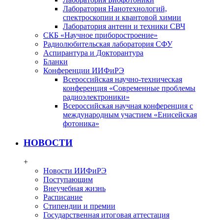
Лаборатория Нанотехнологий,
спектроскопии и квантовой химии
Лаборатория антенн и техники СВЧ
СКБ «Научное приборостроение»
Радиолюбительская лаборатория СФУ
Аспирантура и Докторантура
Бланки
Конференции ИИФиРЭ
Всероссийская научно-техническая
конференция «Современные проблемы
радиоэлектроники»
Всероссийская научная конференция с
международным участием «Енисейская
фотоника»
НОВОСТИ
+
Новости ИИФиРЭ
Поступающим
Внеучебная жизнь
Расписание
Стипендии и премии
Государственная итоговая аттестация