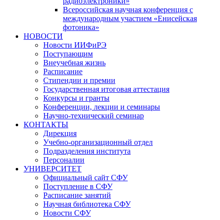
радиоэлектроники»
Всероссийская научная конференция с
международным участием «Енисейская
фотоника»
НОВОСТИ
Новости ИИФиРЭ
Поступающим
Внеучебная жизнь
Расписание
Стипендии и премии
Государственная итоговая аттестация
Конкурсы и гранты
Конференции, лекции и семинары
Научно-технический семинар
КОНТАКТЫ
Дирекция
Учебно-организационный отдел
Подразделения института
Персоналии
УНИВЕРСИТЕТ
Официальный сайт СФУ
Поступление в СФУ
Расписание занятий
Научная библиотека СФУ
Новости СФУ