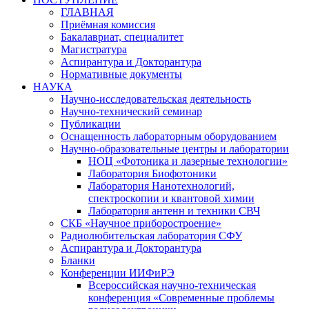
ГЛАВНАЯ
Приёмная комиссия
Бакалавриат, специалитет
Магистратура
Аспирантура и Докторантура
Нормативные документы
НАУКА
Научно-исследовательская деятельность
Научно-технический семинар
Публикации
Оснащенность лабораторным оборудованием
Научно-образовательные центры и лаборатории
НОЦ «Фотоника и лазерные технологии»
Лаборатория Биофотоники
Лаборатория Нанотехнологий,
спектроскопии и квантовой химии
Лаборатория антенн и техники СВЧ
СКБ «Научное приборостроение»
Радиолюбительская лаборатория СФУ
Аспирантура и Докторантура
Бланки
Конференции ИИФиРЭ
Всероссийская научно-техническая
конференция «Современные проблемы