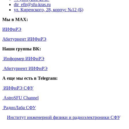
dir_efir@sfu-kras.ru
ул. Киренского, 28, корпус №12 (Б)
Мы в MAX:
ИИФиРЭ
Абитуриент ИИФиРЭ
Наши группы ВК:
Информер ИИФиРЭ
Абитуриент ИИФиРЭ
А еще мы есть в Telegram:
ИИФиРЭ СФУ
AstroSFU Channel
РадиоЛаба СФУ
©
Институт инженерной физики и радиоэлектроники СФУ
,
2026