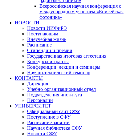
радиоэлектроники»
Всероссийская научная конференция с
международным участием «Енисейская
фотоника»
НОВОСТИ
Новости ИИФиРЭ
Поступающим
Внеучебная жизнь
Расписание
Стипендии и премии
Государственная итоговая аттестация
Конкурсы и гранты
Конференции, лекции и семинары
Научно-технический семинар
КОНТАКТЫ
Дирекция
Учебно-организационный отдел
Подразделения института
Персоналии
УНИВЕРСИТЕТ
Официальный сайт СФУ
Поступление в СФУ
Расписание занятий
Научная библиотека СФУ
Новости СФУ