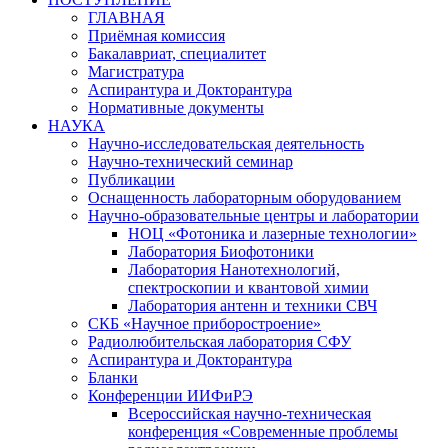
ГЛАВНАЯ
Приёмная комиссия
Бакалавриат, специалитет
Магистратура
Аспирантура и Докторантура
Нормативные документы
НАУКА
Научно-исследовательская деятельность
Научно-технический семинар
Публикации
Оснащенность лабораторным оборудованием
Научно-образовательные центры и лаборатории
НОЦ «Фотоника и лазерные технологии»
Лаборатория Биофотоники
Лаборатория Нанотехнологий,
спектроскопии и квантовой химии
Лаборатория антенн и техники СВЧ
СКБ «Научное приборостроение»
Радиолюбительская лаборатория СФУ
Аспирантура и Докторантура
Бланки
Конференции ИИФиРЭ
Всероссийская научно-техническая
конференция «Современные проблемы