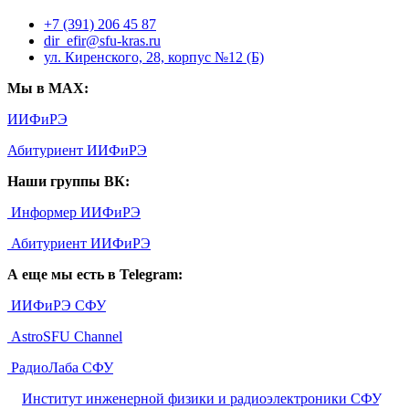
+7 (391) 206 45 87
dir_efir@sfu-kras.ru
ул. Киренского, 28, корпус №12 (Б)
Мы в MAX:
ИИФиРЭ
Абитуриент ИИФиРЭ
Наши группы ВК:
Информер ИИФиРЭ
Абитуриент ИИФиРЭ
А еще мы есть в Telegram:
ИИФиРЭ СФУ
AstroSFU Channel
РадиоЛаба СФУ
©
Институт инженерной физики и радиоэлектроники СФУ
,