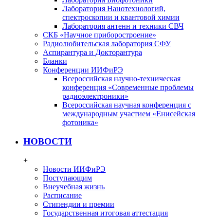
Лаборатория Нанотехнологий,
спектроскопии и квантовой химии
Лаборатория антенн и техники СВЧ
СКБ «Научное приборостроение»
Радиолюбительская лаборатория СФУ
Аспирантура и Докторантура
Бланки
Конференции ИИФиРЭ
Всероссийская научно-техническая
конференция «Современные проблемы
радиоэлектроники»
Всероссийская научная конференция с
международным участием «Енисейская
фотоника»
НОВОСТИ
+
Новости ИИФиРЭ
Поступающим
Внеучебная жизнь
Расписание
Стипендии и премии
Государственная итоговая аттестация