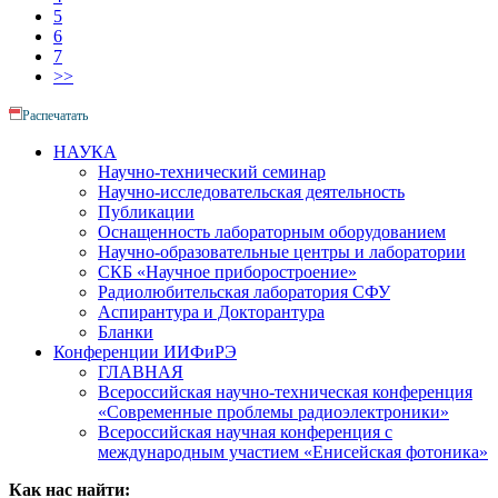
5
6
7
>>
Распечатать
НАУКА
Научно-технический семинар
Научно-исследовательская деятельность
Публикации
Оснащенность лабораторным оборудованием
Научно-образовательные центры и лаборатории
СКБ «Научное приборостроение»
Радиолюбительская лаборатория СФУ
Аспирантура и Докторантура
Бланки
Конференции ИИФиРЭ
ГЛАВНАЯ
Всероссийская научно-техническая конференция
«Современные проблемы радиоэлектроники»
Всероссийская научная конференция с
международным участием «Енисейская фотоника»
Как нас найти: