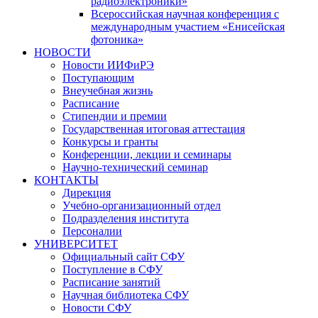
радиоэлектроники»
Всероссийская научная конференция с
международным участием «Енисейская
фотоника»
НОВОСТИ
Новости ИИФиРЭ
Поступающим
Внеучебная жизнь
Расписание
Стипендии и премии
Государственная итоговая аттестация
Конкурсы и гранты
Конференции, лекции и семинары
Научно-технический семинар
КОНТАКТЫ
Дирекция
Учебно-организационный отдел
Подразделения института
Персоналии
УНИВЕРСИТЕТ
Официальный сайт СФУ
Поступление в СФУ
Расписание занятий
Научная библиотека СФУ
Новости СФУ