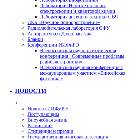
Лаборатория Нанотехнологий,
спектроскопии и квантовой химии
Лаборатория антенн и техники СВЧ
СКБ «Научное приборостроение»
Радиолюбительская лаборатория СФУ
Аспирантура и Докторантура
Бланки
Конференции ИИФиРЭ
Всероссийская научно-техническая
конференция «Современные проблемы
радиоэлектроники»
Всероссийская научная конференция с
международным участием «Енисейская
фотоника»
НОВОСТИ
+
Новости ИИФиРЭ
Поступающим
Внеучебная жизнь
Расписание
Стипендии и премии
Государственная итоговая аттестация