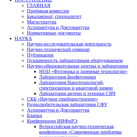
ГЛАВНАЯ
Приёмная комиссия
Бакалавриат, специалитет
Магистратура
Аспирантура и Докторантура
Нормативные документы
НАУКА
Научно-исследовательская деятельность
Научно-технический семинар
Публикации
Оснащенность лабораторным оборудованием
Научно-образовательные центры и лаборатории
НОЦ «Фотоника и лазерные технологии»
Лаборатория Биофотоники
Лаборатория Нанотехнологий,
спектроскопии и квантовой химии
Лаборатория антенн и техники СВЧ
СКБ «Научное приборостроение»
Радиолюбительская лаборатория СФУ
Аспирантура и Докторантура
Бланки
Конференции ИИФиРЭ
Всероссийская научно-техническая
конференция «Современные проблемы