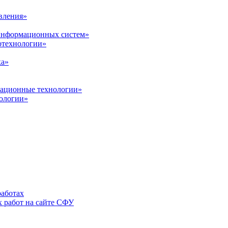
вления»
 информационных систем»
нотехнологии»
ка»
вационные технологии»
ологии»
аботах
 работ на сайте СФУ