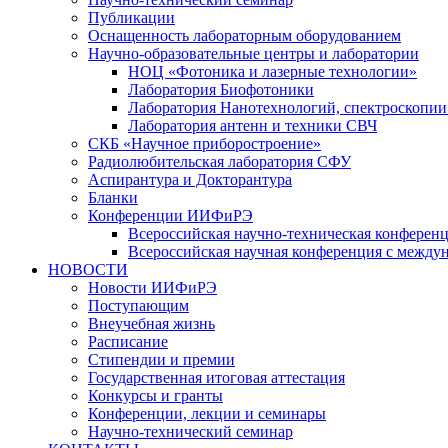
Публикации
Оснащенность лабораторным оборудованием
Научно-образовательные центры и лаборатории
НОЦ «Фотоника и лазерные технологии»
Лаборатория Биофотоники
Лаборатория Нанотехнологий, спектроскопии
Лаборатория антенн и техники СВЧ
СКБ «Научное приборостроение»
Радиолюбительская лаборатория СФУ
Аспирантура и Докторантура
Бланки
Конференции ИИФиРЭ
Всероссийская научно-техническая конфере
Всероссийская научная конференция с между
НОВОСТИ
Новости ИИФиРЭ
Поступающим
Внеучебная жизнь
Расписание
Стипендии и премии
Государственная итоговая аттестация
Конкурсы и гранты
Конференции, лекции и семинары
Научно-технический семинар