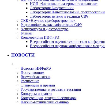
НОЦ «Фотоника и лазерные технологии»
Лаборатория Биофотоники
Лаборатория Нанотехнологий, спектроскопии
Лаборатория антенн и техники СВЧ
СКБ «Научное приборостроение»
Радиолюбительская лаборатория СФУ
Аспирантура и Докторантура
Бланки
Конференции ИИФиРЭ
Всероссийская научно-техническая конфере
Всероссийская научная конференция с между
НОВОСТИ
+
Новости ИИФиРЭ
Поступающим
Внеучебная жизнь
Расписание
Стипендии и премии
Государственная итоговая аттестация
Конкурсы и гранты
Конференции, лекции и семинары
Научно-технический семинар