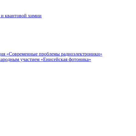
 и квантовой химии
нция «Современные проблемы радиоэлектроники»
народным участием «Енисейская фотоника»