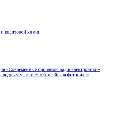
 и квантовой химии
нция «Современные проблемы радиоэлектроники»
народным участием «Енисейская фотоника»