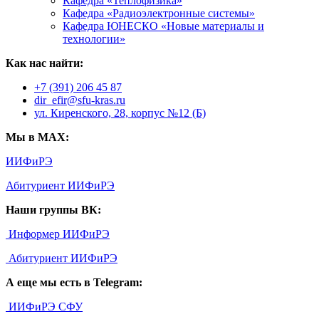
Кафедра «Теплофизика»
Кафедра «Радиоэлектронные системы»
Кафедра ЮНЕСКО «Новые материалы и
технологии»
Как нас найти:
+7 (391) 206 45 87
dir_efir@sfu-kras.ru
ул. Киренского, 28, корпус №12 (Б)
Мы в MAX:
ИИФиРЭ
Абитуриент ИИФиРЭ
Наши группы ВК:
Информер ИИФиРЭ
Абитуриент ИИФиРЭ
А еще мы есть в Telegram:
ИИФиРЭ СФУ