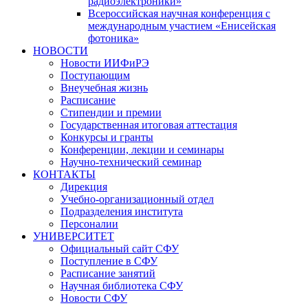
радиоэлектроники»
Всероссийская научная конференция с
международным участием «Енисейская
фотоника»
НОВОСТИ
Новости ИИФиРЭ
Поступающим
Внеучебная жизнь
Расписание
Стипендии и премии
Государственная итоговая аттестация
Конкурсы и гранты
Конференции, лекции и семинары
Научно-технический семинар
КОНТАКТЫ
Дирекция
Учебно-организационный отдел
Подразделения института
Персоналии
УНИВЕРСИТЕТ
Официальный сайт СФУ
Поступление в СФУ
Расписание занятий
Научная библиотека СФУ
Новости СФУ