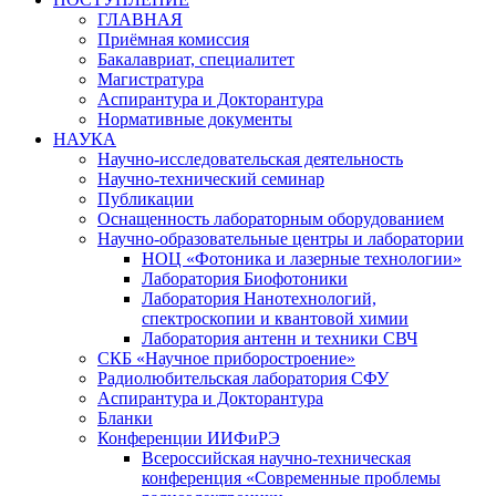
ГЛАВНАЯ
Приёмная комиссия
Бакалавриат, специалитет
Магистратура
Аспирантура и Докторантура
Нормативные документы
НАУКА
Научно-исследовательская деятельность
Научно-технический семинар
Публикации
Оснащенность лабораторным оборудованием
Научно-образовательные центры и лаборатории
НОЦ «Фотоника и лазерные технологии»
Лаборатория Биофотоники
Лаборатория Нанотехнологий,
спектроскопии и квантовой химии
Лаборатория антенн и техники СВЧ
СКБ «Научное приборостроение»
Радиолюбительская лаборатория СФУ
Аспирантура и Докторантура
Бланки
Конференции ИИФиРЭ
Всероссийская научно-техническая
конференция «Современные проблемы