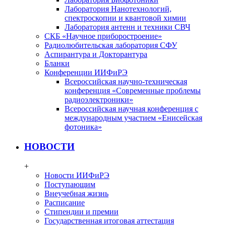
Лаборатория Нанотехнологий,
спектроскопии и квантовой химии
Лаборатория антенн и техники СВЧ
СКБ «Научное приборостроение»
Радиолюбительская лаборатория СФУ
Аспирантура и Докторантура
Бланки
Конференции ИИФиРЭ
Всероссийская научно-техническая
конференция «Современные проблемы
радиоэлектроники»
Всероссийская научная конференция с
международным участием «Енисейская
фотоника»
НОВОСТИ
+
Новости ИИФиРЭ
Поступающим
Внеучебная жизнь
Расписание
Стипендии и премии
Государственная итоговая аттестация