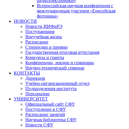
радиоэлектроники»
Всероссийская научная конференция с
международным участием «Енисейская
фотоника»
НОВОСТИ
Новости ИИФиРЭ
Поступающим
Внеучебная жизнь
Расписание
Стипендии и премии
Государственная итоговая аттестация
Конкурсы и гранты
Конференции, лекции и семинары
Научно-технический семинар
КОНТАКТЫ
Дирекция
Учебно-организационный отдел
Подразделения института
Персоналии
УНИВЕРСИТЕТ
Официальный сайт СФУ
Поступление в СФУ
Расписание занятий
Научная библиотека СФУ
Новости СФУ