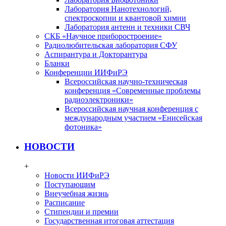
Лаборатория Нанотехнологий,
спектроскопии и квантовой химии
Лаборатория антенн и техники СВЧ
СКБ «Научное приборостроение»
Радиолюбительская лаборатория СФУ
Аспирантура и Докторантура
Бланки
Конференции ИИФиРЭ
Всероссийская научно-техническая
конференция «Современные проблемы
радиоэлектроники»
Всероссийская научная конференция с
международным участием «Енисейская
фотоника»
НОВОСТИ
+
Новости ИИФиРЭ
Поступающим
Внеучебная жизнь
Расписание
Стипендии и премии
Государственная итоговая аттестация