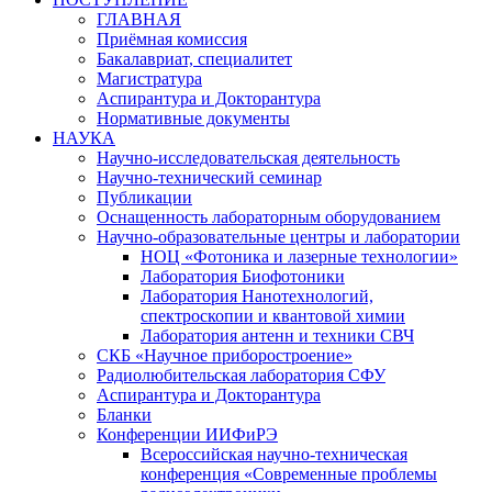
ГЛАВНАЯ
Приёмная комиссия
Бакалавриат, специалитет
Магистратура
Аспирантура и Докторантура
Нормативные документы
НАУКА
Научно-исследовательская деятельность
Научно-технический семинар
Публикации
Оснащенность лабораторным оборудованием
Научно-образовательные центры и лаборатории
НОЦ «Фотоника и лазерные технологии»
Лаборатория Биофотоники
Лаборатория Нанотехнологий,
спектроскопии и квантовой химии
Лаборатория антенн и техники СВЧ
СКБ «Научное приборостроение»
Радиолюбительская лаборатория СФУ
Аспирантура и Докторантура
Бланки
Конференции ИИФиРЭ
Всероссийская научно-техническая
конференция «Современные проблемы