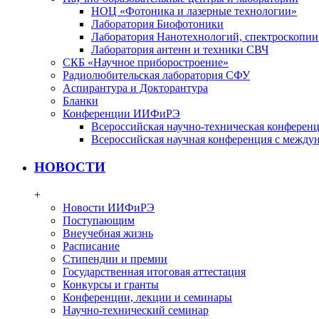
НОЦ «Фотоника и лазерные технологии»
Лаборатория Биофотоники
Лаборатория Нанотехнологий, спектроскопии
Лаборатория антенн и техники СВЧ
СКБ «Научное приборостроение»
Радиолюбительская лаборатория СФУ
Аспирантура и Докторантура
Бланки
Конференции ИИФиРЭ
Всероссийская научно-техническая конфере
Всероссийская научная конференция с между
НОВОСТИ
+
Новости ИИФиРЭ
Поступающим
Внеучебная жизнь
Расписание
Стипендии и премии
Государственная итоговая аттестация
Конкурсы и гранты
Конференции, лекции и семинары
Научно-технический семинар