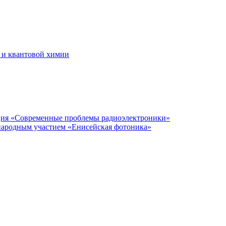
 и квантовой химии
нция «Современные проблемы радиоэлектроники»
народным участием «Енисейская фотоника»