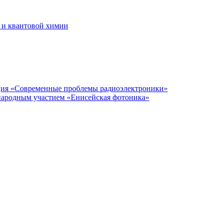
 и квантовой химии
нция «Современные проблемы радиоэлектроники»
народным участием «Енисейская фотоника»