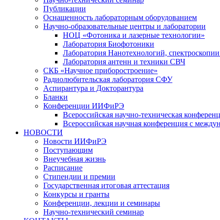
Публикации
Оснащенность лабораторным оборудованием
Научно-образовательные центры и лаборатории
НОЦ «Фотоника и лазерные технологии»
Лаборатория Биофотоники
Лаборатория Нанотехнологий, спектроскопии
Лаборатория антенн и техники СВЧ
СКБ «Научное приборостроение»
Радиолюбительская лаборатория СФУ
Аспирантура и Докторантура
Бланки
Конференции ИИФиРЭ
Всероссийская научно-техническая конфере
Всероссийская научная конференция с между
НОВОСТИ
Новости ИИФиРЭ
Поступающим
Внеучебная жизнь
Расписание
Стипендии и премии
Государственная итоговая аттестация
Конкурсы и гранты
Конференции, лекции и семинары
Научно-технический семинар