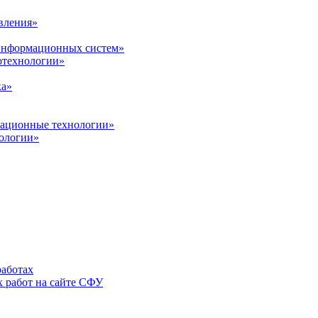
вления»
 информационных систем»
нотехнологии»
ка»
вационные технологии»
ологии»
аботах
 работ на сайте СФУ