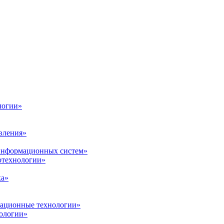
логии»
вления»
 информационных систем»
нотехнологии»
ка»
вационные технологии»
ологии»