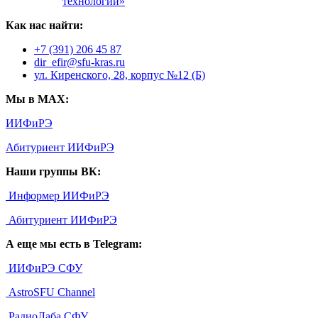
технологии»
Как нас найти:
+7 (391) 206 45 87
dir_efir@sfu-kras.ru
ул. Киренского, 28, корпус №12 (Б)
Мы в MAX:
ИИФиРЭ
Абитуриент ИИФиРЭ
Наши группы ВК:
Информер ИИФиРЭ
Абитуриент ИИФиРЭ
А еще мы есть в Telegram:
ИИФиРЭ СФУ
AstroSFU Channel
РадиоЛаба СФУ