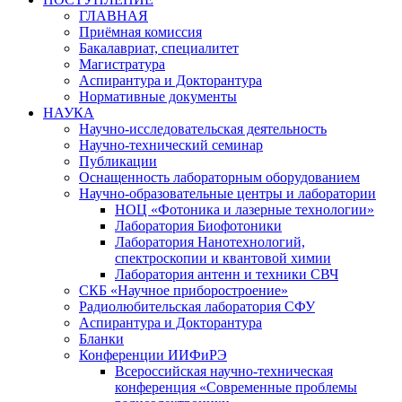
ГЛАВНАЯ
Приёмная комиссия
Бакалавриат, специалитет
Магистратура
Аспирантура и Докторантура
Нормативные документы
НАУКА
Научно-исследовательская деятельность
Научно-технический семинар
Публикации
Оснащенность лабораторным оборудованием
Научно-образовательные центры и лаборатории
НОЦ «Фотоника и лазерные технологии»
Лаборатория Биофотоники
Лаборатория Нанотехнологий,
спектроскопии и квантовой химии
Лаборатория антенн и техники СВЧ
СКБ «Научное приборостроение»
Радиолюбительская лаборатория СФУ
Аспирантура и Докторантура
Бланки
Конференции ИИФиРЭ
Всероссийская научно-техническая
конференция «Современные проблемы