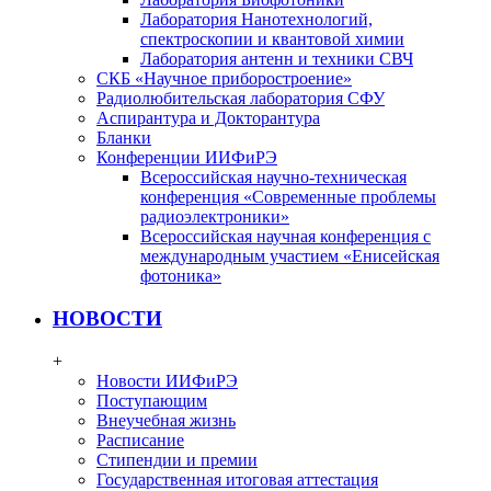
Лаборатория Нанотехнологий,
спектроскопии и квантовой химии
Лаборатория антенн и техники СВЧ
СКБ «Научное приборостроение»
Радиолюбительская лаборатория СФУ
Аспирантура и Докторантура
Бланки
Конференции ИИФиРЭ
Всероссийская научно-техническая
конференция «Современные проблемы
радиоэлектроники»
Всероссийская научная конференция с
международным участием «Енисейская
фотоника»
НОВОСТИ
+
Новости ИИФиРЭ
Поступающим
Внеучебная жизнь
Расписание
Стипендии и премии
Государственная итоговая аттестация