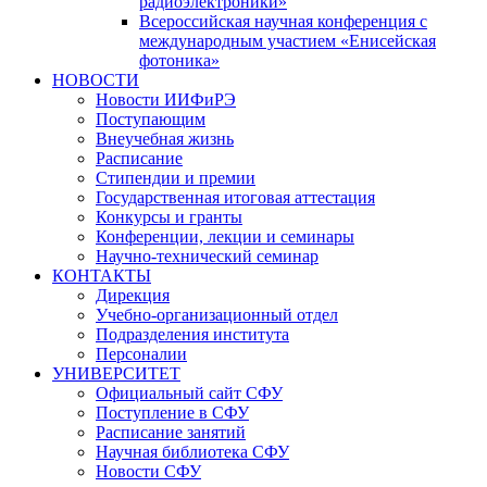
радиоэлектроники»
Всероссийская научная конференция с
международным участием «Енисейская
фотоника»
НОВОСТИ
Новости ИИФиРЭ
Поступающим
Внеучебная жизнь
Расписание
Стипендии и премии
Государственная итоговая аттестация
Конкурсы и гранты
Конференции, лекции и семинары
Научно-технический семинар
КОНТАКТЫ
Дирекция
Учебно-организационный отдел
Подразделения института
Персоналии
УНИВЕРСИТЕТ
Официальный сайт СФУ
Поступление в СФУ
Расписание занятий
Научная библиотека СФУ
Новости СФУ