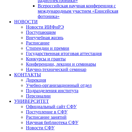
радиоэлектроники»
Всероссийская научная конференция с
международным участием «Енисейская
фотоника»
НОВОСТИ
Новости ИИФиРЭ
Поступающим
Внеучебная жизнь
Расписание
Стипендии и премии
Государственная итоговая аттестация
Конкурсы и гранты
Конференции, лекции и семинары
Научно-технический семинар
КОНТАКТЫ
Дирекция
Учебно-организационный отдел
Подразделения института
Персоналии
УНИВЕРСИТЕТ
Официальный сайт СФУ
Поступление в СФУ
Расписание занятий
Научная библиотека СФУ
Новости СФУ