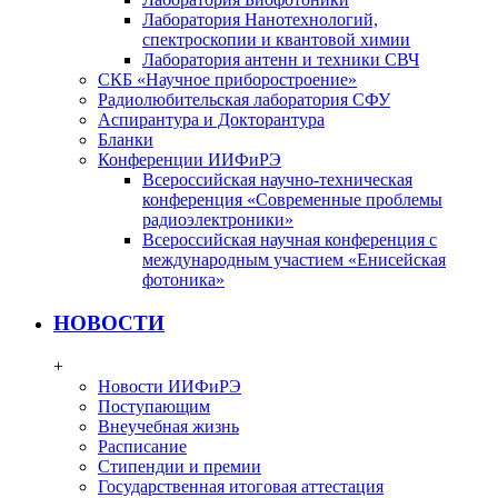
Лаборатория Нанотехнологий,
спектроскопии и квантовой химии
Лаборатория антенн и техники СВЧ
СКБ «Научное приборостроение»
Радиолюбительская лаборатория СФУ
Аспирантура и Докторантура
Бланки
Конференции ИИФиРЭ
Всероссийская научно-техническая
конференция «Современные проблемы
радиоэлектроники»
Всероссийская научная конференция с
международным участием «Енисейская
фотоника»
НОВОСТИ
+
Новости ИИФиРЭ
Поступающим
Внеучебная жизнь
Расписание
Стипендии и премии
Государственная итоговая аттестация