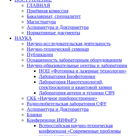
ГЛАВНАЯ
Приёмная комиссия
Бакалавриат, специалитет
Магистратура
Аспирантура и Докторантура
Нормативные документы
НАУКА
Научно-исследовательская деятельность
Научно-технический семинар
Публикации
Оснащенность лабораторным оборудованием
Научно-образовательные центры и лаборатории
НОЦ «Фотоника и лазерные технологии»
Лаборатория Биофотоники
Лаборатория Нанотехнологий,
спектроскопии и квантовой химии
Лаборатория антенн и техники СВЧ
СКБ «Научное приборостроение»
Радиолюбительская лаборатория СФУ
Аспирантура и Докторантура
Бланки
Конференции ИИФиРЭ
Всероссийская научно-техническая
конференция «Современные проблемы