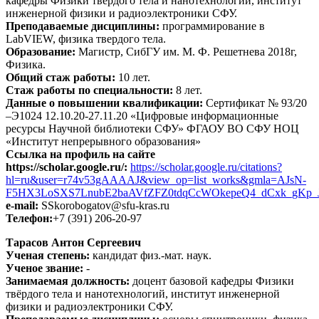
кафедры Физики твёрдого тела и нанотехнологий, институт
инженерной физики и радиоэлектроники СФУ.
Преподаваемые дисциплины:
программирование в
LabVIEW, физика твердого тела.
Образование:
Магистр, СибГУ им. М. Ф. Решетнева 2018г,
Физика.
Общий стаж работы:
10 лет.
Стаж работы по специальности:
8 лет.
Данные о повышении квалификации:
Сертификат № 93/20
–Э1024 12.10.20-27.11.20 «Цифровые информационные
ресурсы Научной библиотеки СФУ» ФГАОУ ВО СФУ НОЦ
«Институт непрерывного образования»
Ссылка на профиль на сайте
https://scholar.google.ru/:
https://scholar.google.ru/citations?
hl=ru&user=r74v53gAAAAJ&view_op=list_works&gmla=AJsN-
F5HX3LoSXS7LnubE2baAVfZFZ0tdqCcWOkepeQ4_dCxk_gKp_J
e-mail:
SSkorobogatov@sfu-kras.ru
Телефон:
+7 (391) 206-20-97
Тарасов Антон Сергеевич
Ученая степень:
кандидат физ.-мат. наук.
Ученое звание:
-
Занимаемая должность:
доцент базовой кафедры Физики
твёрдого тела и нанотехнологий, институт инженерной
физики и радиоэлектроники СФУ.