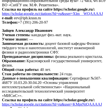
информационно-образовательной среды вуза» 72 часа, ФГБОУ
ВО «СибГУ им. М.Ф. Решетнева».
Ссылка на профиль на сайте https://scholar.google.ru/:
https://scholar.google.ru/citations?hl=ru&user=Xlm__WQAAAAJ
e-mail:
eev@iph.krasn.ru
Телефон:
+7 (391) 206-20-97
Зайцев Александр Иванович
Ученая степень:
кандидат физ.-мат. наук.
Ученое звание:
—
Занимаемая должность:
доцент базовой кафедры Физики
твёрдого тела и нанотехнологий, институт инженерной
физики и радиоэлектроники СФУ.
Преподаваемые дисциплины:
физика реального кристалла.
Образование:
Красноярский государственный университет,
физик.
Общий стаж работы:
40 лет.
Стаж работы по специальности:
24 года.
Данные о повышении квалификации:
Сертификат №507-
4687У 10.03.20-30.04.20 «Основы управления
интеллектуальной собственностью» «Национальный
исследовательский технологический университет
«МИСиС»».
Ссылка на профиль на сайте https://scholar.google.ru/:
https://scholar.google.ru/citations?hl=ru&user=KMprNiQAAAAJ