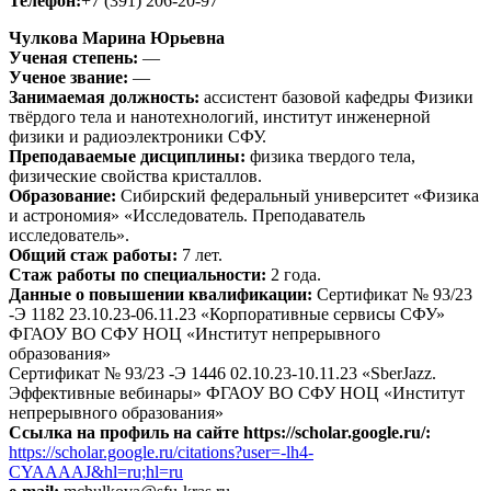
Телефон:
+7 (391) 206-20-97
Чулкова Марина Юрьевна
Ученая степень:
—
Ученое звание:
—
Занимаемая должность:
ассистент базовой кафедры Физики
твёрдого тела и нанотехнологий, институт инженерной
физики и радиоэлектроники СФУ.
Преподаваемые дисциплины:
физика твердого тела,
физические свойства кристаллов.
Образование:
Сибирский федеральный университет «Физика
и астрономия» «Исследователь. Преподаватель
исследователь».
Общий стаж работы:
7 лет.
Стаж работы по специальности:
2 года.
Данные о повышении квалификации:
Сертификат № 93/23
-Э 1182 23.10.23-06.11.23 «Корпоративные сервисы СФУ»
ФГАОУ ВО СФУ НОЦ «Институт непрерывного
образования»
Сертификат № 93/23 -Э 1446 02.10.23-10.11.23 «SberJazz.
Эффективные вебинары» ФГАОУ ВО СФУ НОЦ «Институт
непрерывного образования»
Ссылка на профиль на сайте https://scholar.google.ru/:
https://scholar.google.ru/citations?user=-lh4-
CYAAAAJ&hl=ru;hl=ru