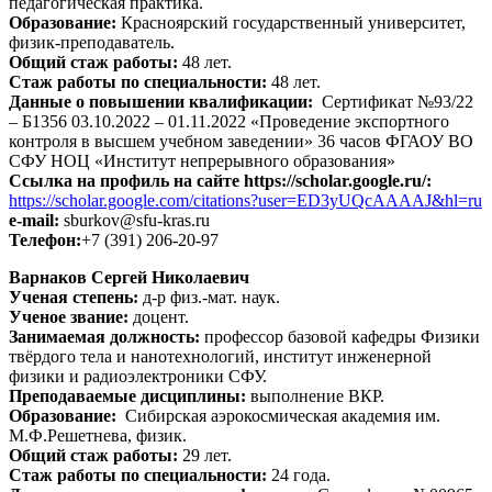
педагогическая практика.
Образование:
Красноярский государственный университет,
физик-преподаватель.
Общий стаж работы:
48 лет.
Стаж работы по специальности:
48 лет.
Данные о повышении квалификации:
Сертификат №93/22
– Б1356 03.10.2022 – 01.11.2022 «Проведение экспортного
контроля в высшем учебном заведении» 36 часов ФГАОУ ВО
СФУ НОЦ «Институт непрерывного образования»
Ссылка на профиль на сайте https://scholar.google.ru/:
https://scholar.google.com/citations?user=ED3yUQcAAAAJ&hl=ru
e-mail:
sburkov@sfu-kras.ru
Телефон:
+7 (391) 206-20-97
Варнаков Сергей Николаевич
Ученая степень:
д-р физ.-мат. наук.
Ученое звание:
доцент.
Занимаемая должность:
профессор базовой кафедры Физики
твёрдого тела и нанотехнологий, институт инженерной
физики и радиоэлектроники СФУ.
Преподаваемые дисциплины:
выполнение ВКР.
Образование:
Сибирская аэрокосмическая академия им.
М.Ф.Решетнева, физик.
Общий стаж работы:
29 лет.
Стаж работы по специальности:
24 года.