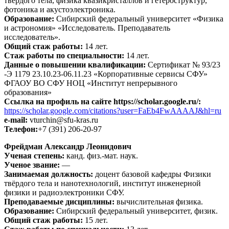
твёрдого тела, физика квазикристаллов и гетероструктур,
фотоника и акустоэлектроника.
Образование:
Сибирский федеральный университет «Физика
и астрономия» «Исследователь. Преподаватель
исследователь».
Общий стаж работы:
14 лет.
Стаж работы по специальности:
14 лет.
Данные о повышении квалификации:
Сертификат № 93/23
-Э 1179 23.10.23-06.11.23 «Корпоративные сервисы СФУ»
ФГАОУ ВО СФУ НОЦ «Институт непрерывного
образования»
Ссылка на профиль на сайте https://scholar.google.ru/:
https://scholar.google.com/citations?user=FaEb4FwAAAAJ&hl=ru
e-mail:
vturchin@sfu-kras.ru
Телефон:
+7 (391) 206-20-97
Фрейдман Александр Леонидович
Ученая степень:
канд. физ.-мат. наук.
Ученое звание:
—
Занимаемая должность:
доцент базовой кафедры Физики
твёрдого тела и нанотехнологий, институт инженерной
физики и радиоэлектроники СФУ.
Преподаваемые дисциплины:
вычислительная физика.
Образование:
Сибирский федеральный университет, физик.
Общий стаж работы:
15 лет.