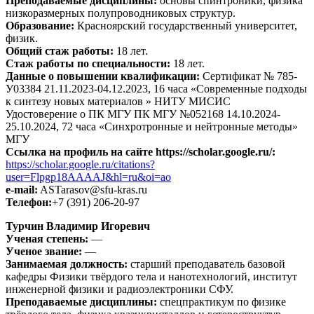
Преподаваемые дисциплины:
основы спинтроники, физика
низкоразмерных полупроводниковых структур.
Образование:
Красноярский государственный университет,
физик.
Общий стаж работы:
18 лет.
Стаж работы по специальности:
18 лет.
Данные о повышении квалификации:
Сертификат № 785-
У03384 21.11.2023-04.12.2023, 16 часа «Современные подходы
к синтезу новых материалов » НИТУ МИСИС
Удостоверение о ПК МГУ ПК МГУ №052168 14.10.2024-
25.10.2024, 72 часа «Синхротронные и нейтронные методы»
МГУ
Ссылка на профиль на сайте https://scholar.google.ru/:
https://scholar.google.ru/citations?
user=Flpgp18AAAAJ&hl=ru&oi=ao
e-mail:
ASTarasov@sfu-kras.ru
Телефон:
+7 (391) 206-20-97
Турчин Владимир Игоревич
Ученая степень:
—
Ученое звание:
—
Занимаемая должность:
старший преподаватель базовой
кафедры Физики твёрдого тела и нанотехнологий, институт
инженерной физики и радиоэлектроники СФУ.
Преподаваемые дисциплины:
спецпрактикум по физике