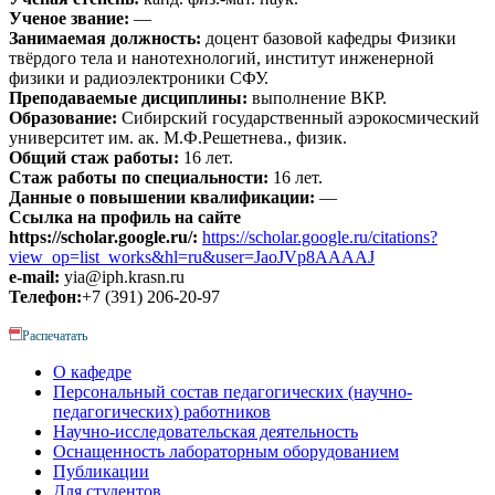
Ученое звание:
—
Занимаемая должность:
доцент базовой кафедры Физики
твёрдого тела и нанотехнологий, институт инженерной
физики и радиоэлектроники СФУ.
Преподаваемые дисциплины:
выполнение ВКР.
Образование:
Сибирский государственный аэрокосмический
университет им. ак. М.Ф.Решетнева., физик.
Общий стаж работы:
16 лет.
Стаж работы по специальности:
16 лет.
Данные о повышении квалификации:
—
Ссылка на профиль на сайте
https://scholar.google.ru/:
https://scholar.google.ru/citations?
view_op=list_works&hl=ru&user=JaoJVp8AAAAJ
e-mail:
yia@iph.krasn.ru
Телефон:
+7 (391) 206-20-97
Распечатать
О кафедре
Персональный состав педагогических (научно-
педагогических) работников
Научно-исследовательская деятельность
Оснащенность лабораторным оборудованием
Публикации
Для студентов