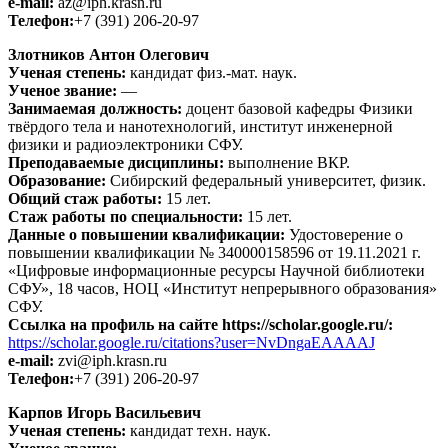
e-mail:
az@iph.krasn.ru
Телефон:
+7 (391) 206-20-97
Злотников Антон Олегович
Ученая степень:
кандидат физ.-мат. наук.
Ученое звание:
—
Занимаемая должность:
доцент базовой кафедры Физики
твёрдого тела и нанотехнологий, институт инженерной
физики и радиоэлектроники СФУ.
Преподаваемые дисциплины:
выполнение ВКР.
Образование:
Сибирский федеральный университет, физик.
Общий стаж работы:
15 лет.
Стаж работы по специальности:
15 лет.
Данные о повышении квалификации:
Удостоверение о
повышении квалификации № 340000158596 от 19.11.2021 г.
«Цифровые информационные ресурсы Научной библиотеки
СФУ», 18 часов, НОЦ «Институт непрерывного образования»
СФУ.
Ссылка на профиль на сайте https://scholar.google.ru/:
https://scholar.google.ru/citations?user=NvDngaEAAAAJ
e-mail:
zvi@iph.krasn.ru
Телефон:
+7 (391) 206-20-97
Карпов Игорь Васильевич
Ученая степень:
кандидат техн. наук.