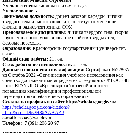
Павловский Максим Сергеевич
Ученая степень:
кандидат физ.-мат. наук.
Ученое звание:
-
Занимаемая должность:
доцент базовой кафедры Физики
твёрдого тела и нанотехнологий, институт инженерной
физики и радиоэлектроники СФУ.
Преподаваемые дисциплины:
Физика твердого тела, теория
групп, численное моделирование свойств твердых тел,
фазовые переходы.
Образование:
Красноярский государственный университет,
физик.
Общий стаж работы:
21 год.
Стаж работы по специальности:
21 год.
Данные о повышении квалификации:
Сертификат №22807/
уд Октябрь 2022 «Организация учебного исследования как
средство достижения метапредметных результатов ФГОС» 48
часов КГАУ ДПО «Красноярский краевой институт
повышения квалификации и профессиональной
переподготовки работников образования»
Ссылка на профиль на сайте https://scholar.google.ru/:
https://scholar.google.com/citations?
hl=ru&user=DhOH86AAAAAJ
e-mail:
mspav@yandex.ru
Телефон:
+7 (391) 206-20-97