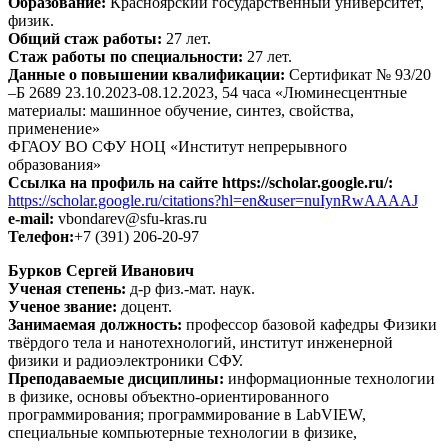
Образование:
Красноярский государственный университет,
физик.
Общий стаж работы:
27 лет.
Стаж работы по специальности:
27 лет.
Данные о повышении квалификации:
Сертификат № 93/20
–Б 2689 23.10.2023-08.12.2023, 54 часа «Люминесцентные
материалы: машинное обучение, синтез, свойства,
применение»
ФГАОУ ВО СФУ НОЦ «Институт непрерывного
образования»
Ссылка на профиль на сайте https://scholar.google.ru/:
https://scholar.google.ru/citations?hl=en&user=nuIynRwAAAAJ
e-mail:
vbondarev@sfu-kras.ru
Телефон:
+7 (391) 206-20-97
Бурков Сергей Иванович
Ученая степень:
д-р физ.-мат. наук.
Ученое звание:
доцент.
Занимаемая должность:
профессор базовой кафедры Физики
твёрдого тела и нанотехнологий, институт инженерной
физики и радиоэлектроники СФУ.
Преподаваемые дисциплины:
информационные технологии
в физике, основы объектно-ориентированного
программирования; программирование в LabVIEW,
специальные компьютерные технологии в физике,