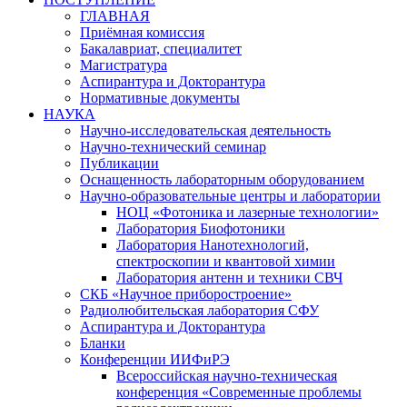
ГЛАВНАЯ
Приёмная комиссия
Бакалавриат, специалитет
Магистратура
Аспирантура и Докторантура
Нормативные документы
НАУКА
Научно-исследовательская деятельность
Научно-технический семинар
Публикации
Оснащенность лабораторным оборудованием
Научно-образовательные центры и лаборатории
НОЦ «Фотоника и лазерные технологии»
Лаборатория Биофотоники
Лаборатория Нанотехнологий,
спектроскопии и квантовой химии
Лаборатория антенн и техники СВЧ
СКБ «Научное приборостроение»
Радиолюбительская лаборатория СФУ
Аспирантура и Докторантура
Бланки
Конференции ИИФиРЭ
Всероссийская научно-техническая
конференция «Современные проблемы