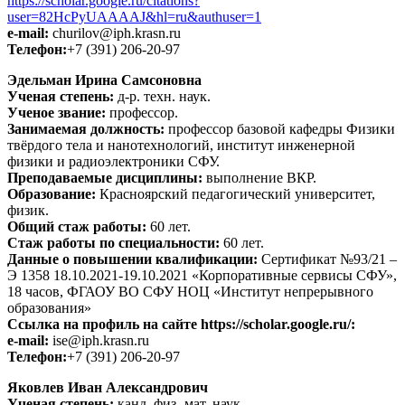
https://scholar.google.ru/citations?
user=82HcPyUAAAAJ&hl=ru&authuser=1
e-mail:
churilov@iph.krasn.ru
Телефон:
+7 (391) 206-20-97
Эдельман Ирина Самсоновна
Ученая степень:
д-р. техн. наук.
Ученое звание:
профессор.
Занимаемая должность:
профессор базовой кафедры Физики
твёрдого тела и нанотехнологий, институт инженерной
физики и радиоэлектроники СФУ.
Преподаваемые дисциплины:
выполнение ВКР.
Образование:
Красноярский педагогический университет,
физик.
Общий стаж работы:
60 лет.
Стаж работы по специальности:
60 лет.
Данные о повышении квалификации:
Сертификат №93/21 –
Э 1358 18.10.2021-19.10.2021 «Корпоративные сервисы СФУ»,
18 часов, ФГАОУ ВО СФУ НОЦ «Институт непрерывного
образования»
Ссылка на профиль на сайте https://scholar.google.ru/:
e-mail:
ise@iph.krasn.ru
Телефон:
+7 (391) 206-20-97
Яковлев Иван Александрович
Ученая степень:
канд. физ.-мат. наук.