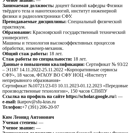
Ученое звание:
—
Занимаемая должность:
доцент базовой кафедры Физики
твёрдого тела и нанотехнологий, институт инженерной
физики и радиоэлектроники СФУ.
Преподаваемые дисциплины:
Специальный физический
практикум.
Образование:
Красноярский государственный технический
университет.
Машины и технология высокоэффективных процессов
обработки, инженер-механик.
Общий стаж работы:
18 лет.
Стаж работы по специальности:
18 лет.
Данные о повышении квалификации:
Сертификат № 93/22
– Э1187 14.11.2022-25.11.2022 «Корпоративные сервисы
СФУ», 18 часов, ФГАОУ ВО СФУ НОЦ «Институт
непрерывного образования»
Сертификат №10721/23-03 10.11.2023-01.12.2023 «Передовые
производственные технологии», 150 часов СПбПУ
Ссылка на профиль на сайте https://scholar.google.ru/:
—
e-mail:
ikarpov@sfu-kras.ru
Телефон:
+7 (391) 206-20-97
Ким Леонид Антонович
Ученая степень:
—
Ученое звание:
—