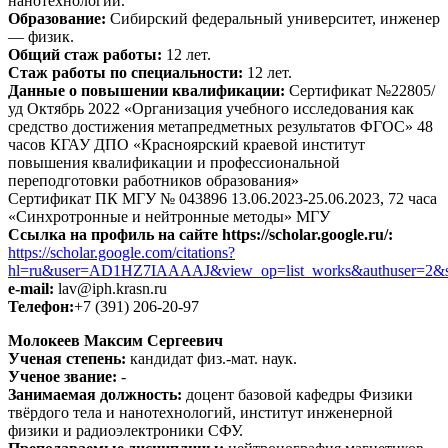
нанотехнологии.
Образование:
Сибирский федеральный университет, инженер
— физик.
Общий стаж работы:
12 лет.
Стаж работы по специальности:
12 лет.
Данные о повышении квалификации:
Сертификат №22805/
уд Октябрь 2022 «Организация учебного исследования как
средство достижения метапредметных результатов ФГОС» 48
часов КГАУ ДПО «Красноярский краевой институт
повышения квалификации и профессиональной
переподготовки работников образования»
Сертификат ПК МГУ № 043896 13.06.2023-25.06.2023, 72 часа
«Синхротронные и нейтронные методы» МГУ
Ссылка на профиль на сайте https://scholar.google.ru/:
https://scholar.google.com/citations?
hl=ru&user=AD1HZ7IAAAAJ&view_op=list_works&authuser=2&s
e-mail:
lav@iph.krasn.ru
Телефон:
+7 (391) 206-20-97
Молокеев Максим Сергеевич
Ученая степень:
кандидат физ.-мат. наук.
Ученое звание:
-
Занимаемая должность:
доцент базовой кафедры Физики
твёрдого тела и нанотехнологий, институт инженерной
физики и радиоэлектроники СФУ.