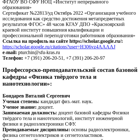
ФГАОУ ВО СФУ НОЦ «Институт непрерывного
образования»
Сертификат №22813/уд Октябрь 2022 «Организация учебного
исследования как средство достижения метапредметных
результатов ФГОС» 48 часов КГАУ ДПО «Красноярский
краевой институт повышения квалификации и
профессиональной переподготовки работников образования»
Ссылка на профиль на сайте https://scholar.google.ru/:
https://scholar.google.ru/citations?user=H306vz4AAAAJ
e-mail:
pturchin@sfu-kras.ru
Телефон:
+7 (391) 206-20-51, +7 (391) 206-20-97
Профессорско-преподавательский состав базовой
кафедры «Физика твёрдого тела и
нанотехнологии»:
Бондарев Виталий Сергеевич
Ученая степень:
кандидат физ.-мат. наук.
Ученое звание:
доцент.
Занимаемая должность:
доцент базовой кафедры Физики
твёрдого тела и нанотехнологий, институт инженерной
физики и радиоэлектроники СФУ.
Преподаваемые дисциплины:
основы радиоэлектроники,
физика сегнетоэлектриков и сегнетоэластиков.