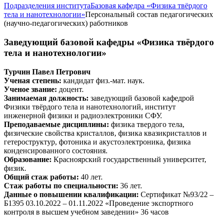
Подразделения института
Базовая кафедра «Физика твёрдого
тела и нанотехнологии»
Персональный состав педагогических
(научно-педагогических) работников
Заведующий базовой кафедры «Физика твёрдого
тела и нанотехнологии»
Турчин Павел Петрович
Ученая степень:
кандидат физ.-мат. наук.
Ученое звание:
доцент.
Занимаемая должность:
заведующий базовой кафедрой
Физики твёрдого тела и нанотехнологий, институт
инженерной физики и радиоэлектроники СФУ.
Преподаваемые дисциплины:
физика твердого тела,
физические свойства кристаллов, физика квазикристаллов и
гетероструктур, фотоника и акустоэлектроника, физика
конденсированного состояния.
Образование:
Красноярский государственный университет,
физик.
Общий стаж работы:
40 лет.
Стаж работы по специальности:
36 лет.
Данные о повышении квалификации:
Сертификат №93/22 –
Б1395 03.10.2022 – 01.11.2022 «Проведение экспортного
контроля в высшем учебном заведении» 36 часов