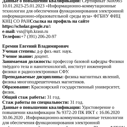
Данные о повышении квалификации:
Сертификат №00965
10.01.2023-25.01.2023 «Информационно-коммутационные
технологии для обеспечения функционирования электронной
информационно-образовательной среды вуза» ФГБНУ ФИЦ
КНЦ СО РАН
Ссылка на профиль на сайте
https://scholar.google.ru/:
e-mail:
vsn@iph.krasn.ru
Телефон:
+7 (391) 206-20-97
Еремин Евгений Владимирович
Ученая степень:
д-р физ.-мат. наук.
Ученое звание:
доцент.
Занимаемая должность:
профессор базовой кафедры Физики
твёрдого тела и нанотехнологий, институт инженерной
физики и радиоэлектроники СФУ.
Преподаваемые дисциплины:
физика магнитных явлений,
физика многоподрешеточных магнетиков.
Образование:
Красноярский государственный университет,
физик.
Общий стаж работы:
31 год.
Стаж работы по специальности:
31 год.
Данные о повышении квалификации:
Удостоверение о
повышении квалификации № 9372-20 ПК ИКТ с 16.06.2020
30.06.2020 , Информационно-коммуникационные технологии
для обеспечения функционирования электронной