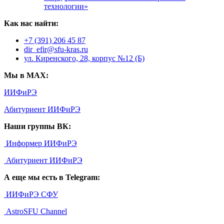
технологии»
Как нас найти:
+7 (391) 206 45 87
dir_efir@sfu-kras.ru
ул. Киренского, 28, корпус №12 (Б)
Мы в MAX:
ИИФиРЭ
Абитуриент ИИФиРЭ
Наши группы ВК:
Информер ИИФиРЭ
Абитуриент ИИФиРЭ
А еще мы есть в Telegram:
ИИФиРЭ СФУ
AstroSFU Channel