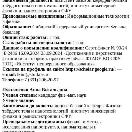
Занимаемая должность:
ассистент базовой кафедры Физики
твёрдого тела и нанотехнологий, институт инженерной
физики и радиоэлектроники СФУ.
Преподаваемые дисциплины:
Информационные технологии
в физике
Образование:
Сибирский федеральный университет Физика,
бакалавр
Общий стаж работы:
1 год.
Стаж работы по специальности:
1 год.
Данные о повышении квалификации:
Сертификат № 93/24
-Б 2486 16.09.2024-23.09.2024 «Достижения и перспективы
фотоники: от теории к практике» 54часа ФГАОУ ВО СФУ
НОЦ «Институт непрерывного образования»
Ссылка на профиль на сайте https://scholar.google.ru/:
—
e-mail:
lkim@sfu-kras.ru
Телефон:
+7 (391) 206-20-97
Лукьяненко Анна Витальевна
Ученая степень:
кандидат физ.-мат. наук.
Ученое звание:
-
Занимаемая должность:
доцент базовой кафедры Физики
твёрдого тела и нанотехнологий, институт инженерной
физики и радиоэлектроники СФУ.
Преподаваемые дисциплины:
физика и методы
исследования наноструктур, наноматериалы и