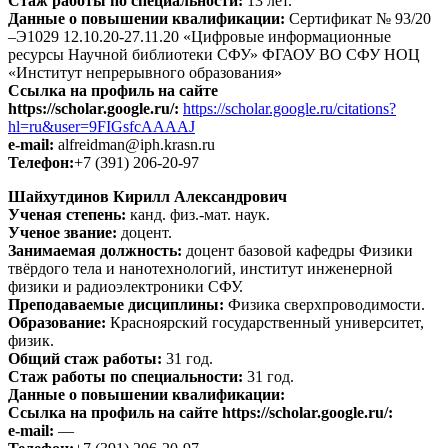
Стаж работы по специальности:
13 лет.
Данные о повышении квалификации:
Сертификат № 93/20
–Э1029 12.10.20-27.11.20 «Цифровые информационные
ресурсы Научной библиотеки СФУ» ФГАОУ ВО СФУ НОЦ
«Институт непрерывного образования»
Ссылка на профиль на сайте
https://scholar.google.ru/:
https://scholar.google.ru/citations?
hl=ru&user=9FIGsfcAAAAJ
e-mail:
alfreidman@iph.krasn.ru
Телефон:
+7 (391) 206-20-97
Шайхутдинов Кирилл Александрович
Ученая степень:
канд. физ.-мат. наук.
Ученое звание:
доцент.
Занимаемая должность:
доцент базовой кафедры Физики
твёрдого тела и нанотехнологий, институт инженерной
физики и радиоэлектроники СФУ.
Преподаваемые дисциплины:
Физика сверхпроводимости.
Образование:
Красноярский государственный университет,
физик.
Общий стаж работы:
31 год.
Стаж работы по специальности:
31 год.
Данные о повышении квалификации:
Ссылка на профиль на сайте https://scholar.google.ru/:
e-mail:
—