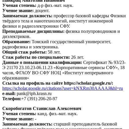
Панкрац Анатолий Иванович
Ученая степень:
д-р физ.-мат. наук.
Ученое звание:
доцент.
Занимаемая должность:
профессор базовой кафедры Физики
твёрдого тела и нанотехнологий, институт инженерной
физики и радиоэлектроники СФУ.
Преподаваемые дисциплины:
физика полупроводников и
диэлектриков.
Образование:
Томский государственный университет,
радиофизика и электроника.
Общий стаж работы:
58 лет.
Стаж работы по специальности:
26 лет.
Данные о повышении квалификации:
Сертификат № 93/23-
Э 21170 23.10.23-06.11.23 «Корпоративные сервисы СФУ», 18
часов, ФГАОУ ВО СФУ НОЦ «Институт непрерывного
образования»
Ссылка на профиль на сайте https://scholar.google.ru/:
https://scholar.google.ru/citations?user=kNXRm30AAAAJ&hl=ru
e-mail:
pank@iph.krasn.ru
Телефон:
+7 (391) 206-20-97
Скоробогатов Станислав Алексеевич
Ученая степень:
канд. физ.-мат. наук.
Ученое звание:
-
Занимаемая должность:
старший преподаватель базовой