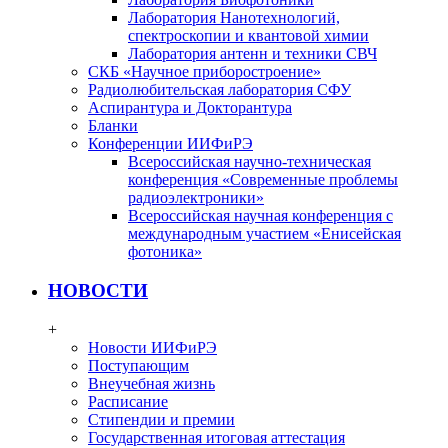
Лаборатория Нанотехнологий,
спектроскопии и квантовой химии
Лаборатория антенн и техники СВЧ
СКБ «Научное приборостроение»
Радиолюбительская лаборатория СФУ
Аспирантура и Докторантура
Бланки
Конференции ИИФиРЭ
Всероссийская научно-техническая
конференция «Современные проблемы
радиоэлектроники»
Всероссийская научная конференция с
международным участием «Енисейская
фотоника»
НОВОСТИ
+
Новости ИИФиРЭ
Поступающим
Внеучебная жизнь
Расписание
Стипендии и премии
Государственная итоговая аттестация