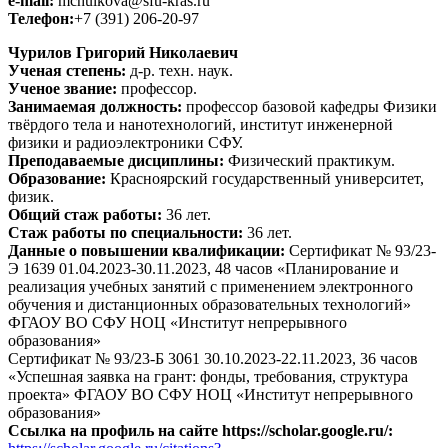
e-mail:
mchulkova@sfu-kras.ru
Телефон:
+7 (391) 206-20-97
Чурилов Григорий Николаевич
Ученая степень:
д-р. техн. наук.
Ученое звание:
профессор.
Занимаемая должность:
профессор базовой кафедры Физики
твёрдого тела и нанотехнологий, институт инженерной
физики и радиоэлектроники СФУ.
Преподаваемые дисциплины:
Физический практикум.
Образование:
Красноярский государственный университет,
физик.
Общий стаж работы:
36 лет.
Стаж работы по специальности:
36 лет.
Данные о повышении квалификации:
Сертификат № 93/23-
Э 1639 01.04.2023-30.11.2023, 48 часов «Планирование и
реализация учебных занятий с применением электронного
обучения и дистанционных образовательных технологий»
ФГАОУ ВО СФУ НОЦ «Институт непрерывного
образования»
Сертификат № 93/23-Б 3061 30.10.2023-22.11.2023, 36 часов
«Успешная заявка на грант: фонды, требования, структура
проекта» ФГАОУ ВО СФУ НОЦ «Институт непрерывного
образования»
Ссылка на профиль на сайте https://scholar.google.ru/: