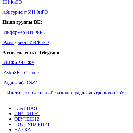
ИИФиРЭ
Абитуриент ИИФиРЭ
Наши группы ВК:
Информер ИИФиРЭ
Абитуриент ИИФиРЭ
А еще мы есть в Telegram:
ИИФиРЭ СФУ
AstroSFU Channel
РадиоЛаба СФУ
©
Институт инженерной физики и радиоэлектроники СФУ
,
2026
ГЛАВНАЯ
ИНСТИТУТ
ОБУЧЕНИЕ
ПОСТУПЛЕНИЕ
НАУКА