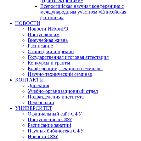
радиоэлектроники»
Всероссийская научная конференция с
международным участием «Енисейская
фотоника»
НОВОСТИ
Новости ИИФиРЭ
Поступающим
Внеучебная жизнь
Расписание
Стипендии и премии
Государственная итоговая аттестация
Конкурсы и гранты
Конференции, лекции и семинары
Научно-технический семинар
КОНТАКТЫ
Дирекция
Учебно-организационный отдел
Подразделения института
Персоналии
УНИВЕРСИТЕТ
Официальный сайт СФУ
Поступление в СФУ
Расписание занятий
Научная библиотека СФУ
Новости СФУ