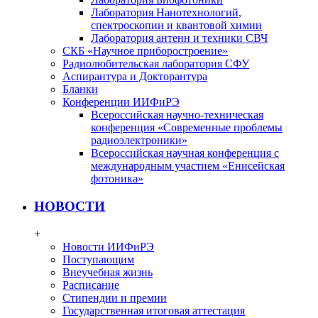
Лаборатория Нанотехнологий,
спектроскопии и квантовой химии
Лаборатория антенн и техники СВЧ
СКБ «Научное приборостроение»
Радиолюбительская лаборатория СФУ
Аспирантура и Докторантура
Бланки
Конференции ИИФиРЭ
Всероссийская научно-техническая
конференция «Современные проблемы
радиоэлектроники»
Всероссийская научная конференция с
международным участием «Енисейская
фотоника»
НОВОСТИ
+
Новости ИИФиРЭ
Поступающим
Внеучебная жизнь
Расписание
Стипендии и премии
Государственная итоговая аттестация