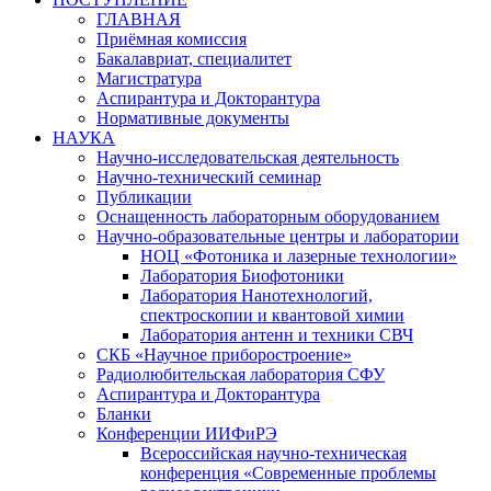
ГЛАВНАЯ
Приёмная комиссия
Бакалавриат, специалитет
Магистратура
Аспирантура и Докторантура
Нормативные документы
НАУКА
Научно-исследовательская деятельность
Научно-технический семинар
Публикации
Оснащенность лабораторным оборудованием
Научно-образовательные центры и лаборатории
НОЦ «Фотоника и лазерные технологии»
Лаборатория Биофотоники
Лаборатория Нанотехнологий,
спектроскопии и квантовой химии
Лаборатория антенн и техники СВЧ
СКБ «Научное приборостроение»
Радиолюбительская лаборатория СФУ
Аспирантура и Докторантура
Бланки
Конференции ИИФиРЭ
Всероссийская научно-техническая
конференция «Современные проблемы