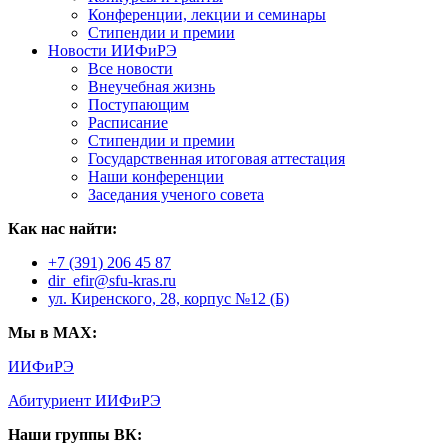
Конференции, лекции и семинары
Стипендии и премии
Новости ИИФиРЭ
Все новости
Внеучебная жизнь
Поступающим
Расписание
Стипендии и премии
Государственная итоговая аттестация
Наши конференции
Заседания ученого совета
Как нас найти:
+7 (391) 206 45 87
dir_efir@sfu-kras.ru
ул. Киренского, 28, корпус №12 (Б)
Мы в MAX:
ИИФиРЭ
Абитуриент ИИФиРЭ
Наши группы ВК: