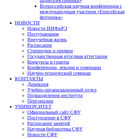
радиоэлектроники»
Всероссийская научная конференция с
международным участием «Енисейская
фотоника»
НОВОСТИ
Новости ИИФиРЭ
Поступающим
Внеучебная жизнь
Расписание
Стипендии и премии
Государственная итоговая аттестация
Конкурсы и гранты
Конференции, лекции и семинары
Научно-технический семинар
КОНТАКТЫ
Дирекция
Учебно-организационный отдел
Подразделения института
Персоналии
УНИВЕРСИТЕТ
Официальный сайт СФУ
Поступление в СФУ
Расписание занятий
Научная библиотека СФУ
Новости СФУ