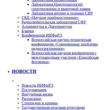
Лаборатория Нанотехнологий,
спектроскопии и квантовой химии
Лаборатория антенн и техники СВЧ
СКБ «Научное приборостроение»
Радиолюбительская лаборатория СФУ
Аспирантура и Докторантура
Бланки
Конференции ИИФиРЭ
Всероссийская научно-техническая
конференция «Современные проблемы
радиоэлектроники»
Всероссийская научная конференция с
международным участием «Енисейская
фотоника»
НОВОСТИ
+
Новости ИИФиРЭ
Поступающим
Внеучебная жизнь
Расписание
Стипендии и премии
Государственная итоговая аттестация