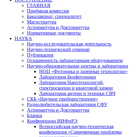
ГЛАВНАЯ
Приёмная комиссия
Бакалавриат, специалитет
Магистратура
Аспирантура и Докторантура
Нормативные документы
НАУКА
Научно-исследовательская деятельность
Научно-технический семинар
Публикации
Оснащенность лабораторным оборудованием
Научно-образовательные центры и лаборатории
НОЦ «Фотоника и лазерные технологии»
Лаборатория Биофотоники
Лаборатория Нанотехнологий,
спектроскопии и квантовой химии
Лаборатория антенн и техники СВЧ
СКБ «Научное приборостроение»
Радиолюбительская лаборатория СФУ
Аспирантура и Докторантура
Бланки
Конференции ИИФиРЭ
Всероссийская научно-техническая
конференция «Современные проблемы