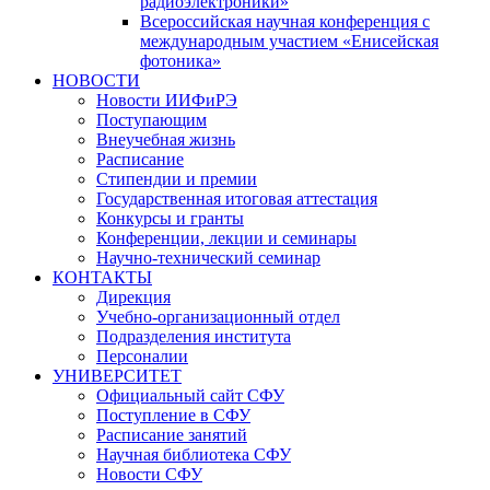
радиоэлектроники»
Всероссийская научная конференция с
международным участием «Енисейская
фотоника»
НОВОСТИ
Новости ИИФиРЭ
Поступающим
Внеучебная жизнь
Расписание
Стипендии и премии
Государственная итоговая аттестация
Конкурсы и гранты
Конференции, лекции и семинары
Научно-технический семинар
КОНТАКТЫ
Дирекция
Учебно-организационный отдел
Подразделения института
Персоналии
УНИВЕРСИТЕТ
Официальный сайт СФУ
Поступление в СФУ
Расписание занятий
Научная библиотека СФУ
Новости СФУ