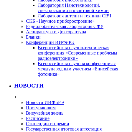
Лаборатория Нанотехнологий,
спектроскопии и квантовой химии
Лаборатория антенн и техники СВЧ
СКБ «Научное приборостроение»
Радиолюбительская лаборатория СФУ
Аспирантура и Докторантура
Бланки
Конференции ИИФиРЭ
Всероссийская научно-техническая
конференция «Современные проблемы
радиоэлектроники»
Всероссийская научная конференция с
международным участием «Енисейская
фотоника»
НОВОСТИ
+
Новости ИИФиРЭ
Поступающим
Внеучебная жизнь
Расписание
Стипендии и премии
Государственная итоговая аттестация