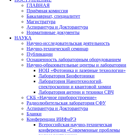
ГЛАВНАЯ
Приёмная комиссия
Бакалавриат, специалитет
Магистратура
Аспирантура и Докторантура
Нормативные документы
НАУКА
Научно-исследовательская деятельность
Научно-технический семинар
Публикации
Оснащенность лабораторным оборудованием
Научно-образовательные центры и лаборатории
НОЦ «Фотоника и лазерные технологии»
Лаборатория Биофотоники
Лаборатория Нанотехнологий,
спектроскопии и квантовой химии
Лаборатория антенн и техники СВЧ
СКБ «Научное приборостроение»
Радиолюбительская лаборатория СФУ
Аспирантура и Докторантура
Бланки
Конференции ИИФиРЭ
Всероссийская научно-техническая
конференция «Современные проблемы