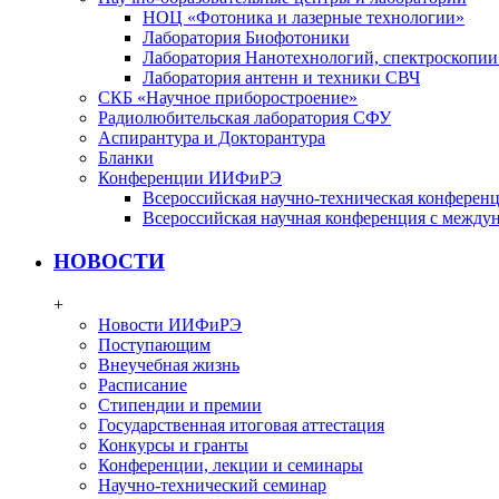
НОЦ «Фотоника и лазерные технологии»
Лаборатория Биофотоники
Лаборатория Нанотехнологий, спектроскопии
Лаборатория антенн и техники СВЧ
СКБ «Научное приборостроение»
Радиолюбительская лаборатория СФУ
Аспирантура и Докторантура
Бланки
Конференции ИИФиРЭ
Всероссийская научно-техническая конфере
Всероссийская научная конференция с между
НОВОСТИ
+
Новости ИИФиРЭ
Поступающим
Внеучебная жизнь
Расписание
Стипендии и премии
Государственная итоговая аттестация
Конкурсы и гранты
Конференции, лекции и семинары
Научно-технический семинар