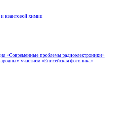
 и квантовой химии
нция «Современные проблемы радиоэлектроники»
народным участием «Енисейская фотоника»