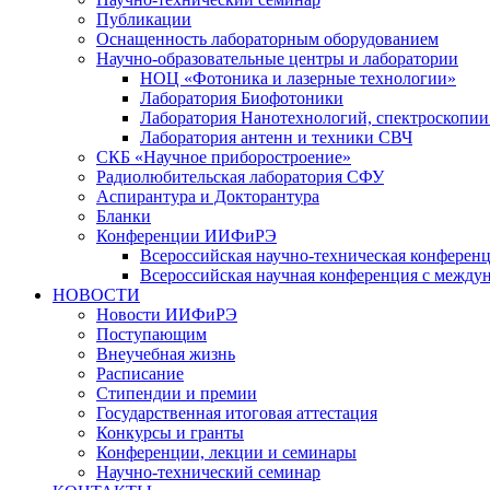
Публикации
Оснащенность лабораторным оборудованием
Научно-образовательные центры и лаборатории
НОЦ «Фотоника и лазерные технологии»
Лаборатория Биофотоники
Лаборатория Нанотехнологий, спектроскопии
Лаборатория антенн и техники СВЧ
СКБ «Научное приборостроение»
Радиолюбительская лаборатория СФУ
Аспирантура и Докторантура
Бланки
Конференции ИИФиРЭ
Всероссийская научно-техническая конфере
Всероссийская научная конференция с между
НОВОСТИ
Новости ИИФиРЭ
Поступающим
Внеучебная жизнь
Расписание
Стипендии и премии
Государственная итоговая аттестация
Конкурсы и гранты
Конференции, лекции и семинары
Научно-технический семинар