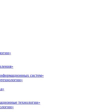
логии»
вления»
 информационных систем»
нотехнологии»
ка»
вационные технологии»
ологии»