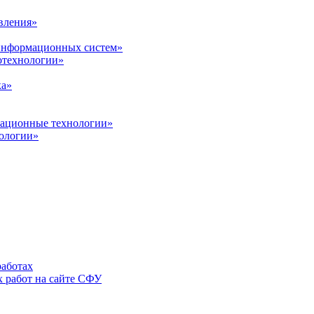
вления»
 информационных систем»
нотехнологии»
ка»
вационные технологии»
ологии»
аботах
 работ на сайте СФУ