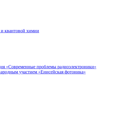
 и квантовой химии
нция «Современные проблемы радиоэлектроники»
народным участием «Енисейская фотоника»