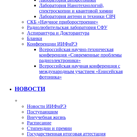
Лаборатория Нанотехнологий,
спектроскопии и квантовой химии
Лаборатория антенн и техники СВЧ
СКБ «Научное приборостроение»
Радиолюбительская лаборатория СФУ
Аспирантура и Докторантура
Бланки
Конференции ИИФиРЭ
Всероссийская научно-техническая
конференция «Современные проблемы
радиоэлектроники»
Всероссийская научная конференция с
международным участием «Енисейская
фотоника»
НОВОСТИ
+
Новости ИИФиРЭ
Поступающим
Внеучебная жизнь
Расписание
Стипендии и премии
Государственная итоговая аттестация