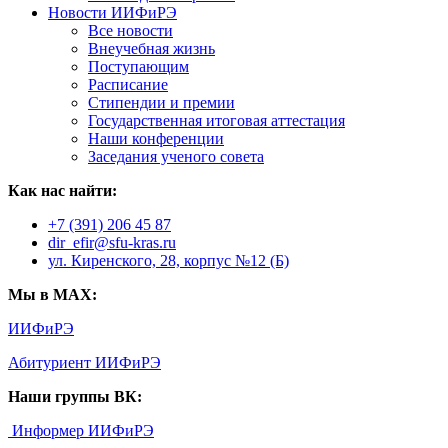
Новости ИИФиРЭ
Все новости
Внеучебная жизнь
Поступающим
Расписание
Стипендии и премии
Государственная итоговая аттестация
Наши конференции
Заседания ученого совета
Как нас найти:
+7 (391) 206 45 87
dir_efir@sfu-kras.ru
ул. Киренского, 28, корпус №12 (Б)
Мы в MAX:
ИИФиРЭ
Абитуриент ИИФиРЭ
Наши группы ВК:
Информер ИИФиРЭ