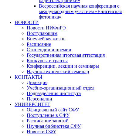
радиоэлектроники»
Всероссийская научная конференция с
международным участием «Енисейская
фотоника»
НОВОСТИ
Новости ИИФиРЭ
Поступающим
Внеучебная жизнь
Расписание
Стипендии и премии
Государственная итоговая аттестация
Конкурсы и гранты
Конференции, лекции и семинары
Научно-технический семинар
КОНТАКТЫ
Дирекция
Учебно-организационный отдел
Подразделения института
Персоналии
УНИВЕРСИТЕТ
Официальный сайт СФУ
Поступление в СФУ
Расписание занятий
Научная библиотека СФУ
Новости СФУ