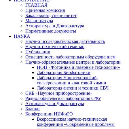
ГЛАВНАЯ
Приёмная комиссия
Бакалавриат, специалитет
Магистратура
Аспирантура и Докторантура
Нормативные документы
НАУКА
Научно-исследовательская деятельность
Научно-технический семинар
Публикации
Оснащенность лабораторным оборудованием
Научно-образовательные центры и лаборатории
НОЦ «Фотоника и лазерные технологии»
Лаборатория Биофотоники
Лаборатория Нанотехнологий,
спектроскопии и квантовой химии
Лаборатория антенн и техники СВЧ
СКБ «Научное приборостроение»
Радиолюбительская лаборатория СФУ
Аспирантура и Докторантура
Бланки
Конференции ИИФиРЭ
Всероссийская научно-техническая
конференция «Современные проблемы