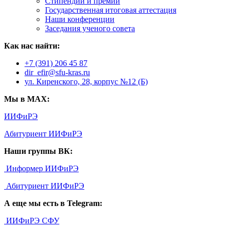
Стипендии и премии
Государственная итоговая аттестация
Наши конференции
Заседания ученого совета
Как нас найти:
+7 (391) 206 45 87
dir_efir@sfu-kras.ru
ул. Киренского, 28, корпус №12 (Б)
Мы в MAX:
ИИФиРЭ
Абитуриент ИИФиРЭ
Наши группы ВК:
Информер ИИФиРЭ
Абитуриент ИИФиРЭ
А еще мы есть в Telegram:
ИИФиРЭ СФУ