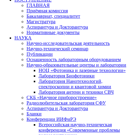
ГЛАВНАЯ
Приёмная комиссия
Бакалавриат, специалитет
Магистратура
Аспирантура и Докторантура
Нормативные документы
НАУКА
Научно-исследовательская деятельность
Научно-технический семинар
Публикации
Оснащенность лабораторным оборудованием
Научно-образовательные центры и лаборатории
НОЦ «Фотоника и лазерные технологии»
Лаборатория Биофотоники
Лаборатория Нанотехнологий,
спектроскопии и квантовой химии
Лаборатория антенн и техники СВЧ
СКБ «Научное приборостроение»
Радиолюбительская лаборатория СФУ
Аспирантура и Докторантура
Бланки
Конференции ИИФиРЭ
Всероссийская научно-техническая
конференция «Современные проблемы