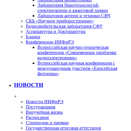
Лаборатория Нанотехнологий,
спектроскопии и квантовой химии
Лаборатория антенн и техники СВЧ
СКБ «Научное приборостроение»
Радиолюбительская лаборатория СФУ
Аспирантура и Докторантура
Бланки
Конференции ИИФиРЭ
Всероссийская научно-техническая
конференция «Современные проблемы
радиоэлектроники»
Всероссийская научная конференция с
международным участием «Енисейская
фотоника»
НОВОСТИ
+
Новости ИИФиРЭ
Поступающим
Внеучебная жизнь
Расписание
Стипендии и премии
Государственная итоговая аттестация