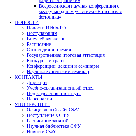
радиоэлектроники»
Всероссийская научная конференция с
международным участием «Енисейская
фотоника»
НОВОСТИ
Новости ИИФиРЭ
Поступающим
Внеучебная жизнь
Расписание
Стипендии и премии
Государственная итоговая аттестация
Конкурсы и гранты
Конференции, лекции и семинары
Научно-технический семинар
КОНТАКТЫ
Дирекция
Учебно-организационный отдел
Подразделения института
Персоналии
УНИВЕРСИТЕТ
Официальный сайт СФУ
Поступление в СФУ
Расписание занятий
Научная библиотека СФУ
Новости СФУ