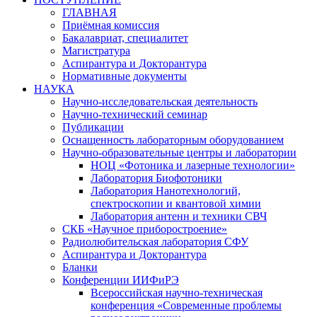
ГЛАВНАЯ
Приёмная комиссия
Бакалавриат, специалитет
Магистратура
Аспирантура и Докторантура
Нормативные документы
НАУКА
Научно-исследовательская деятельность
Научно-технический семинар
Публикации
Оснащенность лабораторным оборудованием
Научно-образовательные центры и лаборатории
НОЦ «Фотоника и лазерные технологии»
Лаборатория Биофотоники
Лаборатория Нанотехнологий,
спектроскопии и квантовой химии
Лаборатория антенн и техники СВЧ
СКБ «Научное приборостроение»
Радиолюбительская лаборатория СФУ
Аспирантура и Докторантура
Бланки
Конференции ИИФиРЭ
Всероссийская научно-техническая
конференция «Современные проблемы