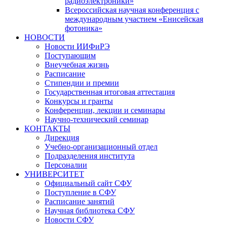
радиоэлектроники»
Всероссийская научная конференция с
международным участием «Енисейская
фотоника»
НОВОСТИ
Новости ИИФиРЭ
Поступающим
Внеучебная жизнь
Расписание
Стипендии и премии
Государственная итоговая аттестация
Конкурсы и гранты
Конференции, лекции и семинары
Научно-технический семинар
КОНТАКТЫ
Дирекция
Учебно-организационный отдел
Подразделения института
Персоналии
УНИВЕРСИТЕТ
Официальный сайт СФУ
Поступление в СФУ
Расписание занятий
Научная библиотека СФУ
Новости СФУ