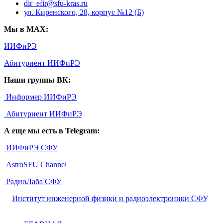
dir_efir@sfu-kras.ru
ул. Киренского, 28, корпус №12 (Б)
Мы в MAX:
ИИФиРЭ
Абитуриент ИИФиРЭ
Наши группы ВК:
Информер ИИФиРЭ
Абитуриент ИИФиРЭ
А еще мы есть в Telegram:
ИИФиРЭ СФУ
AstroSFU Channel
РадиоЛаба СФУ
©
Институт инженерной физики и радиоэлектроники СФУ
,
2026