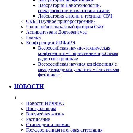
Лаборатория Нанотехнологий,
спектроскопии и квантовой химии
Лаборатория антенн и техники СВЧ
СКБ «Научное приборостроение»
Радиолюбительская лаборатория СФУ
Аспирантура и Докторантура
Бланки
Конференции ИИФиРЭ
Всероссийская научно-техническая
конференция «Современные проблемы
радиоэлектроники»
Всероссийская научная конференция с
международным участием «Енисейская
фотоника»
НОВОСТИ
+
Новости ИИФиРЭ
Поступающим
Внеучебная жизнь
Расписание
Стипендии и премии
Государственная итоговая аттестация