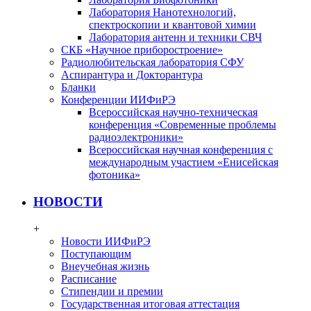
Лаборатория Нанотехнологий,
спектроскопии и квантовой химии
Лаборатория антенн и техники СВЧ
СКБ «Научное приборостроение»
Радиолюбительская лаборатория СФУ
Аспирантура и Докторантура
Бланки
Конференции ИИФиРЭ
Всероссийская научно-техническая
конференция «Современные проблемы
радиоэлектроники»
Всероссийская научная конференция с
международным участием «Енисейская
фотоника»
НОВОСТИ
+
Новости ИИФиРЭ
Поступающим
Внеучебная жизнь
Расписание
Стипендии и премии
Государственная итоговая аттестация