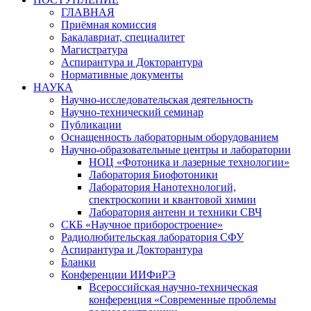
ГЛАВНАЯ
Приёмная комиссия
Бакалавриат, специалитет
Магистратура
Аспирантура и Докторантура
Нормативные документы
НАУКА
Научно-исследовательская деятельность
Научно-технический семинар
Публикации
Оснащенность лабораторным оборудованием
Научно-образовательные центры и лаборатории
НОЦ «Фотоника и лазерные технологии»
Лаборатория Биофотоники
Лаборатория Нанотехнологий,
спектроскопии и квантовой химии
Лаборатория антенн и техники СВЧ
СКБ «Научное приборостроение»
Радиолюбительская лаборатория СФУ
Аспирантура и Докторантура
Бланки
Конференции ИИФиРЭ
Всероссийская научно-техническая
конференция «Современные проблемы