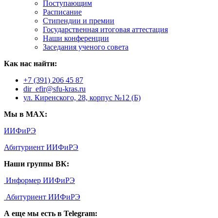
Поступающим
Расписание
Стипендии и премии
Государственная итоговая аттестация
Наши конференции
Заседания ученого совета
Как нас найти:
+7 (391) 206 45 87
dir_efir@sfu-kras.ru
ул. Киренского, 28, корпус №12 (Б)
Мы в MAX:
ИИФиРЭ
Абитуриент ИИФиРЭ
Наши группы ВК:
Информер ИИФиРЭ
Абитуриент ИИФиРЭ
А еще мы есть в Telegram: