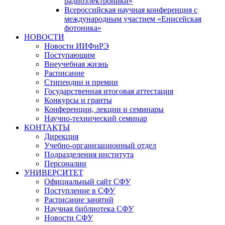
радиоэлектроники»
Всероссийская научная конференция с
международным участием «Енисейская
фотоника»
НОВОСТИ
Новости ИИФиРЭ
Поступающим
Внеучебная жизнь
Расписание
Стипендии и премии
Государственная итоговая аттестация
Конкурсы и гранты
Конференции, лекции и семинары
Научно-технический семинар
КОНТАКТЫ
Дирекция
Учебно-организационный отдел
Подразделения института
Персоналии
УНИВЕРСИТЕТ
Официальный сайт СФУ
Поступление в СФУ
Расписание занятий
Научная библиотека СФУ
Новости СФУ