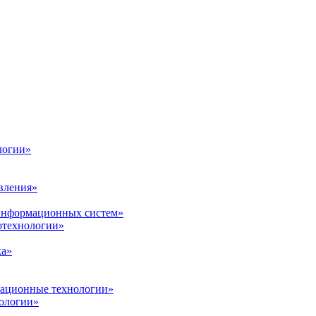
логии»
вления»
 информационных систем»
нотехнологии»
ка»
вационные технологии»
ологии»