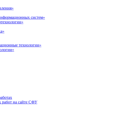
вления»
 информационных систем»
нотехнологии»
ка»
вационные технологии»
ологии»
аботах
 работ на сайте СФУ