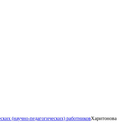
ских (научно-педагогических) работников
Харитонова