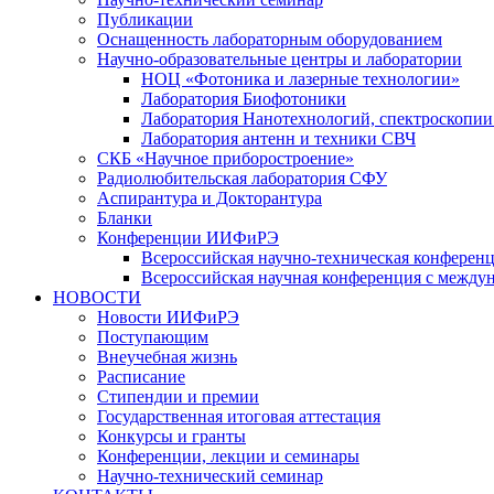
Публикации
Оснащенность лабораторным оборудованием
Научно-образовательные центры и лаборатории
НОЦ «Фотоника и лазерные технологии»
Лаборатория Биофотоники
Лаборатория Нанотехнологий, спектроскопии
Лаборатория антенн и техники СВЧ
СКБ «Научное приборостроение»
Радиолюбительская лаборатория СФУ
Аспирантура и Докторантура
Бланки
Конференции ИИФиРЭ
Всероссийская научно-техническая конфере
Всероссийская научная конференция с между
НОВОСТИ
Новости ИИФиРЭ
Поступающим
Внеучебная жизнь
Расписание
Стипендии и премии
Государственная итоговая аттестация
Конкурсы и гранты
Конференции, лекции и семинары
Научно-технический семинар