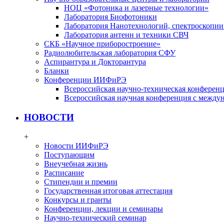
НОЦ «Фотоника и лазерные технологии»
Лаборатория Биофотоники
Лаборатория Нанотехнологий, спектроскопии
Лаборатория антенн и техники СВЧ
СКБ «Научное приборостроение»
Радиолюбительская лаборатория СФУ
Аспирантура и Докторантура
Бланки
Конференции ИИФиРЭ
Всероссийская научно-техническая конфере
Всероссийская научная конференция с между
НОВОСТИ
+
Новости ИИФиРЭ
Поступающим
Внеучебная жизнь
Расписание
Стипендии и премии
Государственная итоговая аттестация
Конкурсы и гранты
Конференции, лекции и семинары
Научно-технический семинар