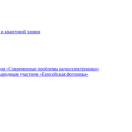
 и квантовой химии
нция «Современные проблемы радиоэлектроники»
народным участием «Енисейская фотоника»