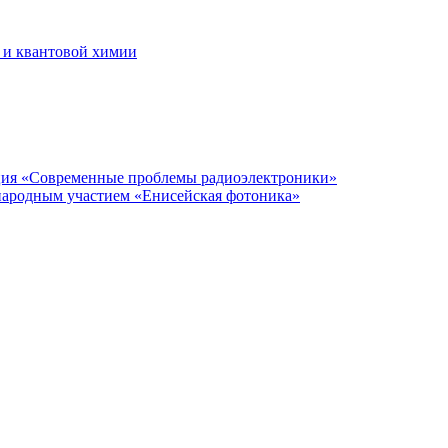
 и квантовой химии
нция «Современные проблемы радиоэлектроники»
народным участием «Енисейская фотоника»