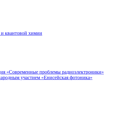
 и квантовой химии
нция «Современные проблемы радиоэлектроники»
народным участием «Енисейская фотоника»