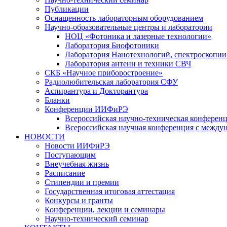
Публикации
Оснащенность лабораторным оборудованием
Научно-образовательные центры и лаборатории
НОЦ «Фотоника и лазерные технологии»
Лаборатория Биофотоники
Лаборатория Нанотехнологий, спектроскопии
Лаборатория антенн и техники СВЧ
СКБ «Научное приборостроение»
Радиолюбительская лаборатория СФУ
Аспирантура и Докторантура
Бланки
Конференции ИИФиРЭ
Всероссийская научно-техническая конфере
Всероссийская научная конференция с между
НОВОСТИ
Новости ИИФиРЭ
Поступающим
Внеучебная жизнь
Расписание
Стипендии и премии
Государственная итоговая аттестация
Конкурсы и гранты
Конференции, лекции и семинары
Научно-технический семинар