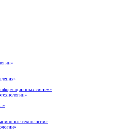
логии»
вления»
 информационных систем»
нотехнологии»
ка»
вационные технологии»
ологии»