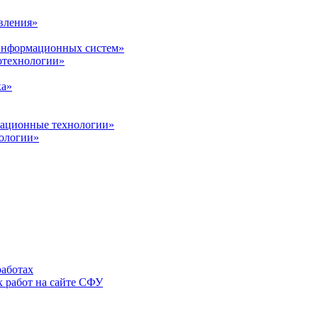
вления»
 информационных систем»
нотехнологии»
ка»
вационные технологии»
ологии»
аботах
 работ на сайте СФУ