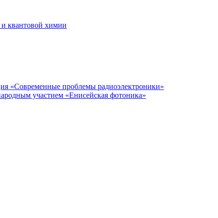
 и квантовой химии
нция «Современные проблемы радиоэлектроники»
народным участием «Енисейская фотоника»