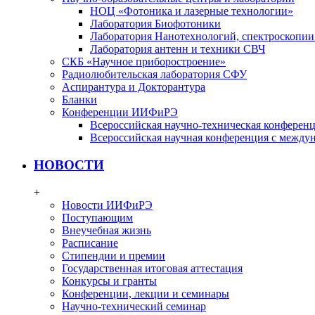
НОЦ «Фотоника и лазерные технологии»
Лаборатория Биофотоники
Лаборатория Нанотехнологий, спектроскопии
Лаборатория антенн и техники СВЧ
СКБ «Научное приборостроение»
Радиолюбительская лаборатория СФУ
Аспирантура и Докторантура
Бланки
Конференции ИИФиРЭ
Всероссийская научно-техническая конфере
Всероссийская научная конференция с между
НОВОСТИ
+
Новости ИИФиРЭ
Поступающим
Внеучебная жизнь
Расписание
Стипендии и премии
Государственная итоговая аттестация
Конкурсы и гранты
Конференции, лекции и семинары
Научно-технический семинар