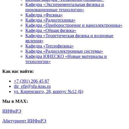
Кафедра «Экспериментальная физика и
инновационные технологии»
Кафедра «Физика»
Кафедра «Радиотехника»
Кафедра «Приборостроение и наноэлектроника»
Кафедра «Общая физика»
Кафедра «Теоретическая физика и волновые
явления»
Кафедра «Теплофизика»
Кафедра «Радиоэлектронные системы»
Кафедра ЮНЕСКО «Новые материалы и
технологии»
Как нас найти:
+7 (391) 206 45 87
dir_efir@sfu-kras.ru
ул. Киренского, 28, корпус №12 (Б)
Мы в MAX:
ИИФиРЭ
Абитуриент ИИФиРЭ