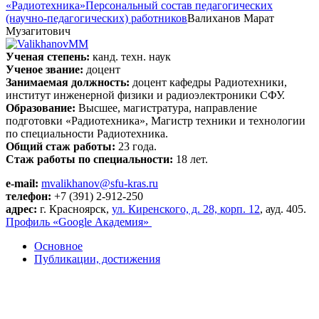
«Радиотехника»
Персональный состав педагогических
(научно-педагогических) работников
Валиханов Марат
Музагитович
Ученая степень:
канд. техн. наук
Ученое звание:
доцент
Занимаемая должность:
доцент кафедры Радиотехники,
институт инженерной физики и радиоэлектроники СФУ.
Образование:
Высшее, магистратура, направление
подготовки «Радиотехника», Магистр техники и технологии
по специальности Радиотехника.
Общий стаж работы:
23 года.
Стаж работы по специальности:
18 лет.
e-mail:
mvalikhanov@sfu-kras.ru
телефон:
+7 (391) 2-912-250
адрес:
г. Красноярск,
ул. Киренского, д. 28, корп. 12
, ауд. 405.
Профиль «Google Академия»
Основное
Публикации, достижения