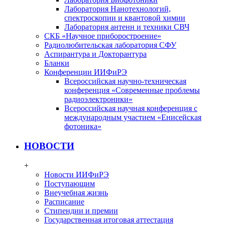
Лаборатория Нанотехнологий,
спектроскопии и квантовой химии
Лаборатория антенн и техники СВЧ
СКБ «Научное приборостроение»
Радиолюбительская лаборатория СФУ
Аспирантура и Докторантура
Бланки
Конференции ИИФиРЭ
Всероссийская научно-техническая
конференция «Современные проблемы
радиоэлектроники»
Всероссийская научная конференция с
международным участием «Енисейская
фотоника»
НОВОСТИ
+
Новости ИИФиРЭ
Поступающим
Внеучебная жизнь
Расписание
Стипендии и премии
Государственная итоговая аттестация