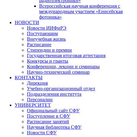
радиоэлектроники»
Всероссийская научная конференция с
международным участием «Енисейская
фотоника»
НОВОСТИ
Новости ИИФиРЭ
Поступающим
Внеучебная жизнь
Расписание
Стипендии и премии
Государственная итоговая аттестация
Конкурсы и гранты
Конференции, лекции и семинары
Научно-технический семинар
КОНТАКТЫ
Дирекция
Учебно-организационный отдел
Подразделения института
Персоналии
УНИВЕРСИТЕТ
Официальный сайт СФУ
Поступление в СФУ
Расписание занятий
Научная библиотека СФУ
Новости СФУ