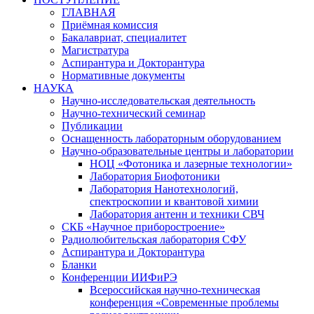
ГЛАВНАЯ
Приёмная комиссия
Бакалавриат, специалитет
Магистратура
Аспирантура и Докторантура
Нормативные документы
НАУКА
Научно-исследовательская деятельность
Научно-технический семинар
Публикации
Оснащенность лабораторным оборудованием
Научно-образовательные центры и лаборатории
НОЦ «Фотоника и лазерные технологии»
Лаборатория Биофотоники
Лаборатория Нанотехнологий,
спектроскопии и квантовой химии
Лаборатория антенн и техники СВЧ
СКБ «Научное приборостроение»
Радиолюбительская лаборатория СФУ
Аспирантура и Докторантура
Бланки
Конференции ИИФиРЭ
Всероссийская научно-техническая
конференция «Современные проблемы