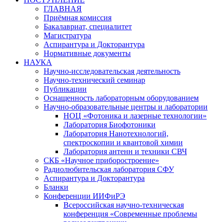
ГЛАВНАЯ
Приёмная комиссия
Бакалавриат, специалитет
Магистратура
Аспирантура и Докторантура
Нормативные документы
НАУКА
Научно-исследовательская деятельность
Научно-технический семинар
Публикации
Оснащенность лабораторным оборудованием
Научно-образовательные центры и лаборатории
НОЦ «Фотоника и лазерные технологии»
Лаборатория Биофотоники
Лаборатория Нанотехнологий,
спектроскопии и квантовой химии
Лаборатория антенн и техники СВЧ
СКБ «Научное приборостроение»
Радиолюбительская лаборатория СФУ
Аспирантура и Докторантура
Бланки
Конференции ИИФиРЭ
Всероссийская научно-техническая
конференция «Современные проблемы