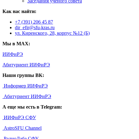
Заседания ученого совета
Как нас найти:
+7 (391) 206 45 87
dir_efir@sfu-kras.ru
ул. Киренского, 28, корпус №12 (Б)
Мы в MAX:
ИИФиРЭ
Абитуриент ИИФиРЭ
Наши группы ВК:
Информер ИИФиРЭ
Абитуриент ИИФиРЭ
А еще мы есть в Telegram:
ИИФиРЭ СФУ
AstroSFU Channel
РадиоЛаба СФУ