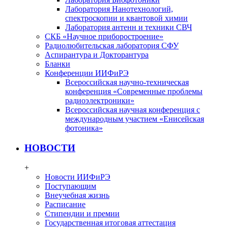
Лаборатория Нанотехнологий,
спектроскопии и квантовой химии
Лаборатория антенн и техники СВЧ
СКБ «Научное приборостроение»
Радиолюбительская лаборатория СФУ
Аспирантура и Докторантура
Бланки
Конференции ИИФиРЭ
Всероссийская научно-техническая
конференция «Современные проблемы
радиоэлектроники»
Всероссийская научная конференция с
международным участием «Енисейская
фотоника»
НОВОСТИ
+
Новости ИИФиРЭ
Поступающим
Внеучебная жизнь
Расписание
Стипендии и премии
Государственная итоговая аттестация