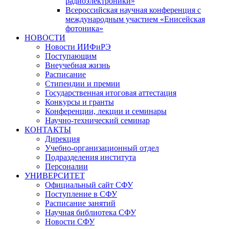
радиоэлектроники»
Всероссийская научная конференция с
международным участием «Енисейская
фотоника»
НОВОСТИ
Новости ИИФиРЭ
Поступающим
Внеучебная жизнь
Расписание
Стипендии и премии
Государственная итоговая аттестация
Конкурсы и гранты
Конференции, лекции и семинары
Научно-технический семинар
КОНТАКТЫ
Дирекция
Учебно-организационный отдел
Подразделения института
Персоналии
УНИВЕРСИТЕТ
Официальный сайт СФУ
Поступление в СФУ
Расписание занятий
Научная библиотека СФУ
Новости СФУ