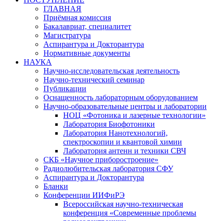
ГЛАВНАЯ
Приёмная комиссия
Бакалавриат, специалитет
Магистратура
Аспирантура и Докторантура
Нормативные документы
НАУКА
Научно-исследовательская деятельность
Научно-технический семинар
Публикации
Оснащенность лабораторным оборудованием
Научно-образовательные центры и лаборатории
НОЦ «Фотоника и лазерные технологии»
Лаборатория Биофотоники
Лаборатория Нанотехнологий,
спектроскопии и квантовой химии
Лаборатория антенн и техники СВЧ
СКБ «Научное приборостроение»
Радиолюбительская лаборатория СФУ
Аспирантура и Докторантура
Бланки
Конференции ИИФиРЭ
Всероссийская научно-техническая
конференция «Современные проблемы