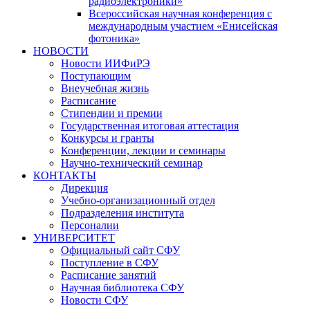
радиоэлектроники»
Всероссийская научная конференция с
международным участием «Енисейская
фотоника»
НОВОСТИ
Новости ИИФиРЭ
Поступающим
Внеучебная жизнь
Расписание
Стипендии и премии
Государственная итоговая аттестация
Конкурсы и гранты
Конференции, лекции и семинары
Научно-технический семинар
КОНТАКТЫ
Дирекция
Учебно-организационный отдел
Подразделения института
Персоналии
УНИВЕРСИТЕТ
Официальный сайт СФУ
Поступление в СФУ
Расписание занятий
Научная библиотека СФУ
Новости СФУ