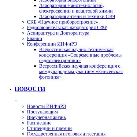
Лаборатория Нанотехнологий,
спектроскопии и квантовой химии
Лаборатория антенн и техники СВЧ
СКБ «Научное приборостроение»
Радиолюбительская лаборатория СФУ
Аспирантура и Докторантура
Бланки
Конференции ИИФиРЭ
Всероссийская научно-техническая
конференция «Современные проблемы
радиоэлектроники»
Всероссийская научная конференция с
международным участием «Енисейская
фотоника»
НОВОСТИ
+
Новости ИИФиРЭ
Поступающим
Внеучебная жизнь
Расписание
Стипендии и премии
Государственная итоговая аттестация