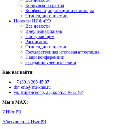
Все новости
Конкурсы и гранты
Конференции, лекции и семинары
Стипендии и премии
Новости ИИФиРЭ
Все новости
Внеучебная жизнь
Поступающим
Расписание
Стипендии и премии
Государственная итоговая аттестация
Наши конференции
Заседания ученого совета
Как нас найти:
+7 (391) 206 45 87
dir_efir@sfu-kras.ru
ул. Киренского, 28, корпус №12 (Б)
Мы в MAX:
ИИФиРЭ
Абитуриент ИИФиРЭ