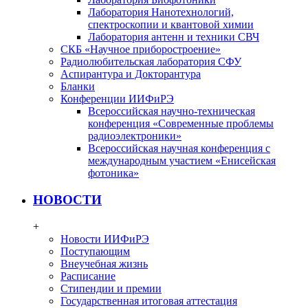
Лаборатория Нанотехнологий,
спектроскопии и квантовой химии
Лаборатория антенн и техники СВЧ
СКБ «Научное приборостроение»
Радиолюбительская лаборатория СФУ
Аспирантура и Докторантура
Бланки
Конференции ИИФиРЭ
Всероссийская научно-техническая
конференция «Современные проблемы
радиоэлектроники»
Всероссийская научная конференция с
международным участием «Енисейская
фотоника»
НОВОСТИ
+
Новости ИИФиРЭ
Поступающим
Внеучебная жизнь
Расписание
Стипендии и премии
Государственная итоговая аттестация