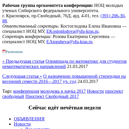
Рабочая группа оргкомитета конференции:
НОЦ молодых
ученых Сибирского федерального университета.
г. Красноярск, пр.Свободный, 76Д, ауд. 4-01, тел.
(391) 206-30-
88
.
Ответственный секретарь:
Костоглодова Елена Ивановна —
специалист НОЦ МУ,
EKostoglodova@sfu-kras.ru
.
Секретарь конференции:
Розова Екатерина Сергеевна —
специалист НОЦ МУ,
EAtopsheva@sfu-kras.ru
.
Распечатать
« Предыдущая статья
Олимпиада по математике для студентов
нематематических направлений
21.03.2017
Следующая статья »
О назначении повышенной стипендии на
весенний семестр 2016—2017 уч. год
24.03.2017
Tags:
конференция
молодежь и наука 2017
Новости
проспект
свободный
Проспект Свободный 2017
Сейчас идёт
не
чётная неделя
ОБЪЯВЛЕНИЯ
Новости