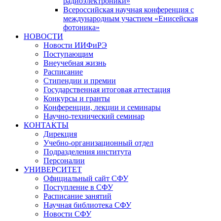
радиоэлектроники»
Всероссийская научная конференция с
международным участием «Енисейская
фотоника»
НОВОСТИ
Новости ИИФиРЭ
Поступающим
Внеучебная жизнь
Расписание
Стипендии и премии
Государственная итоговая аттестация
Конкурсы и гранты
Конференции, лекции и семинары
Научно-технический семинар
КОНТАКТЫ
Дирекция
Учебно-организационный отдел
Подразделения института
Персоналии
УНИВЕРСИТЕТ
Официальный сайт СФУ
Поступление в СФУ
Расписание занятий
Научная библиотека СФУ
Новости СФУ