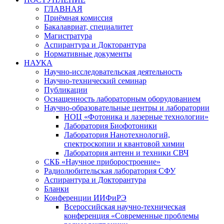
ГЛАВНАЯ
Приёмная комиссия
Бакалавриат, специалитет
Магистратура
Аспирантура и Докторантура
Нормативные документы
НАУКА
Научно-исследовательская деятельность
Научно-технический семинар
Публикации
Оснащенность лабораторным оборудованием
Научно-образовательные центры и лаборатории
НОЦ «Фотоника и лазерные технологии»
Лаборатория Биофотоники
Лаборатория Нанотехнологий,
спектроскопии и квантовой химии
Лаборатория антенн и техники СВЧ
СКБ «Научное приборостроение»
Радиолюбительская лаборатория СФУ
Аспирантура и Докторантура
Бланки
Конференции ИИФиРЭ
Всероссийская научно-техническая
конференция «Современные проблемы