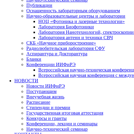
Публикации
Оснащенность лабораторным оборудованием
Научно-образовательные центры и лаборатории
НОЦ «Фотоника и лазерные технологии»
Лаборатория Биофотоники
Лаборатория Нанотехнологий, спектроскопии
Лаборатория антенн и техники СВЧ
СКБ «Научное приборостроение»
Радиолюбительская лаборатория СФУ
Аспирантура и Докторантура
Бланки
Конференции ИИФиРЭ
Всероссийская научно-техническая конфере
Всероссийская научная конференция с между
НОВОСТИ
Новости ИИФиРЭ
Поступающим
Внеучебная жизнь
Расписание
Стипендии и премии
Государственная итоговая аттестация
Конкурсы и гранты
Конференции, лекции и семинары
Научно-технический семинар