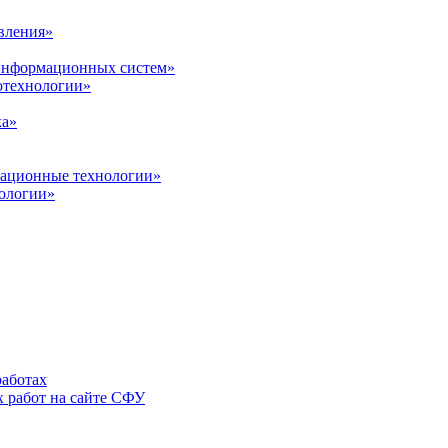
вления»
 информационных систем»
нотехнологии»
ка»
вационные технологии»
ологии»
аботах
 работ на сайте СФУ