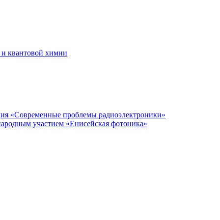
 и квантовой химии
нция «Современные проблемы радиоэлектроники»
народным участием «Енисейская фотоника»