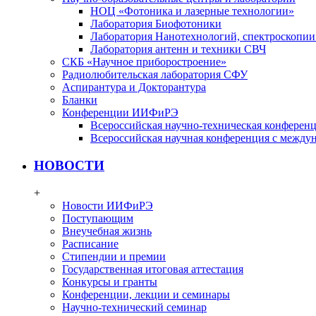
НОЦ «Фотоника и лазерные технологии»
Лаборатория Биофотоники
Лаборатория Нанотехнологий, спектроскопии
Лаборатория антенн и техники СВЧ
СКБ «Научное приборостроение»
Радиолюбительская лаборатория СФУ
Аспирантура и Докторантура
Бланки
Конференции ИИФиРЭ
Всероссийская научно-техническая конфере
Всероссийская научная конференция с между
НОВОСТИ
+
Новости ИИФиРЭ
Поступающим
Внеучебная жизнь
Расписание
Стипендии и премии
Государственная итоговая аттестация
Конкурсы и гранты
Конференции, лекции и семинары
Научно-технический семинар