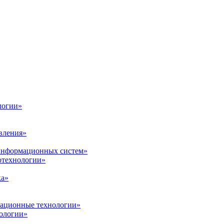
логии»
вления»
 информационных систем»
нотехнологии»
ка»
вационные технологии»
ологии»