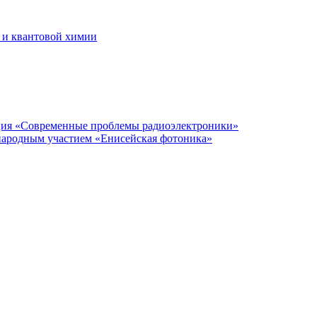
 и квантовой химии
нция «Современные проблемы радиоэлектроники»
народным участием «Енисейская фотоника»