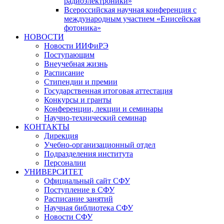
радиоэлектроники»
Всероссийская научная конференция с
международным участием «Енисейская
фотоника»
НОВОСТИ
Новости ИИФиРЭ
Поступающим
Внеучебная жизнь
Расписание
Стипендии и премии
Государственная итоговая аттестация
Конкурсы и гранты
Конференции, лекции и семинары
Научно-технический семинар
КОНТАКТЫ
Дирекция
Учебно-организационный отдел
Подразделения института
Персоналии
УНИВЕРСИТЕТ
Официальный сайт СФУ
Поступление в СФУ
Расписание занятий
Научная библиотека СФУ
Новости СФУ