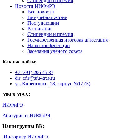
Стипендии и премии
Новости ИИФиРЭ
Все новости
Внеучебная жизнь
Поступающим
Расписание
Стипендии и премии
Государственная итоговая аттестация
Наши конференции
Заседания ученого совета
Как нас найти:
+7 (391) 206 45 87
dir_efir@sfu-kras.ru
ул. Киренского, 28, корпус №12 (Б)
Мы в MAX:
ИИФиРЭ
Абитуриент ИИФиРЭ
Наши группы ВК:
Информер ИИФиРЭ