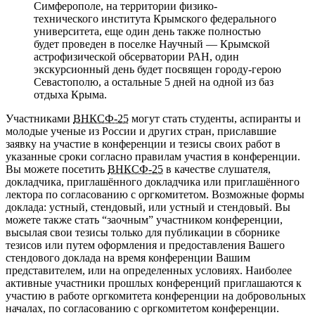
Симферополе, на территории физико-
технического института Крымского федерального
университета, еще один день также полностью
будет проведен в поселке Научный — Крымской
астрофизической обсерватории РАН, один
экскурсионный день будет посвящен городу-герою
Севастополю, а остальные 5 дней на одной из баз
отдыха Крыма.
Участниками
ВНКСФ-25
могут стать студенты, аспиранты и
молодые ученые из России и других стран, приславшие
заявку на участие в конференции и тезисы своих работ в
указанные сроки согласно правилам участия в конференции.
Вы можете посетить
ВНКСФ-25
в качестве слушателя,
докладчика, приглашённого докладчика или приглашённого
лектора по согласованию с оргкомитетом. Возможные формы
доклада: устный, стендовый, или устный и стендовый. Вы
можете также стать “заочным” участником конференции,
высылая свои тезисы только для публикации в сборнике
тезисов или путем оформления и предоставления Вашего
стендового доклада на время конференции Вашим
представителем, или на определенных условиях. Наиболее
активные участники прошлых конференций приглашаются к
участию в работе оргкомитета конференции на добровольных
началах, по согласованию с оргкомитетом конференции.