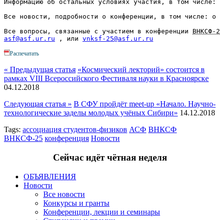
Информацию об остальных условиях участия, в том числе: 
Все новости, подробности о конференции, в том числе: о 
Все вопросы, связанные с участием в конференции 
ВНКСФ-2
asf@asf.ur.ru
 , или 
vnksf-25@asf.ur.ru
Распечатать
« Предыдущая статья
«Космический лекторий» состоится в
рамках VIII Всероссийского Фестиваля науки в Красноярске
04.12.2018
Следующая статья »
В СФУ пройдёт meet-up «Начало. Научно-
технологические заделы молодых учёных Сибири»
14.12.2018
Tags:
ассоциация студентов-физиков
АСФ
ВНКСФ
ВНКСФ-25
конференция
Новости
Сейчас идёт чётная неделя
ОБЪЯВЛЕНИЯ
Новости
Все новости
Конкурсы и гранты
Конференции, лекции и семинары