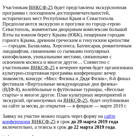
Участникам
ВНКСФ-25
будет представлена экскурсионная
программа с посещением достопримечательностей,
исторических мест Республики Крым и Севастополя.
Предполагаются экскурсии и прогулки по городу-герою
Севастополь, знаменитым дворцовым комплексам большой
Ялты на южном берегу Крыма (ЮБК), пещерным городам
горного Крыма, древним греческим и генуэзским крепостям
— городам, Балаклавы, Херсонеса, Бахчисарая, романтичным
ландшафтам, связанными со съемками популярных
кинофильмов, уникальными местами, связанными с
освоением космоса и многое другое… Совместно с
участниками
ВНКСФ-25
в вечернее время будет организована
культурно-спортивная программа конференции: вечер
знакомств, конкурс «Мисс Физика и Дядя Физик», 8-й финал
фестиваля «Виртуальные международные дни физика»
(ВДФ-8), волейбольные и футбольные турниры, «Веселые
старты» и многое другое. План культурных мероприятий и
экскурсий, организуемых на
ВНКСФ-25
, будет опубликован
на сайте за месяц до открытия — в феврале — марте 2019 г.
Заявку на участие можно подать через форму на
сайте
конференции
ВНКСФ-25
в срок
до 20 марта 2019 года
включительно, а тезисы в срок
до 22 марта 2019 года
.