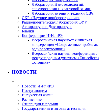
Лаборатория Нанотехнологий,
спектроскопии и квантовой химии
Лаборатория антенн и техники СВЧ
СКБ «Научное приборостроение»
Радиолюбительская лаборатория СФУ
Аспирантура и Докторантура
Бланки
Конференции ИИФиРЭ
Всероссийская научно-техническая
конференция «Современные проблемы
радиоэлектроники»
Всероссийская научная конференция с
международным участием «Енисейская
фотоника»
НОВОСТИ
+
Новости ИИФиРЭ
Поступающим
Внеучебная жизнь
Расписание
Стипендии и премии
Государственная итоговая аттестация