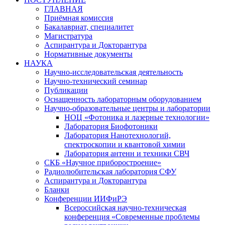
ГЛАВНАЯ
Приёмная комиссия
Бакалавриат, специалитет
Магистратура
Аспирантура и Докторантура
Нормативные документы
НАУКА
Научно-исследовательская деятельность
Научно-технический семинар
Публикации
Оснащенность лабораторным оборудованием
Научно-образовательные центры и лаборатории
НОЦ «Фотоника и лазерные технологии»
Лаборатория Биофотоники
Лаборатория Нанотехнологий,
спектроскопии и квантовой химии
Лаборатория антенн и техники СВЧ
СКБ «Научное приборостроение»
Радиолюбительская лаборатория СФУ
Аспирантура и Докторантура
Бланки
Конференции ИИФиРЭ
Всероссийская научно-техническая
конференция «Современные проблемы