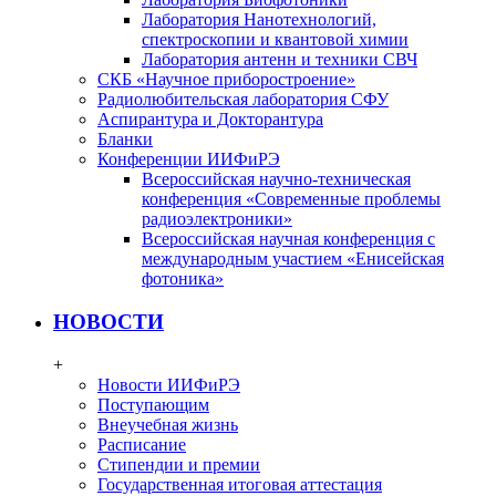
Лаборатория Нанотехнологий,
спектроскопии и квантовой химии
Лаборатория антенн и техники СВЧ
СКБ «Научное приборостроение»
Радиолюбительская лаборатория СФУ
Аспирантура и Докторантура
Бланки
Конференции ИИФиРЭ
Всероссийская научно-техническая
конференция «Современные проблемы
радиоэлектроники»
Всероссийская научная конференция с
международным участием «Енисейская
фотоника»
НОВОСТИ
+
Новости ИИФиРЭ
Поступающим
Внеучебная жизнь
Расписание
Стипендии и премии
Государственная итоговая аттестация