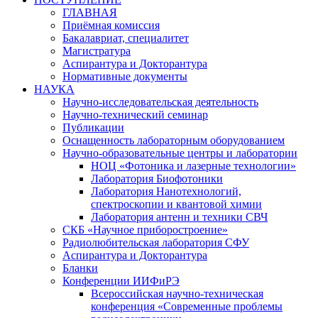
ГЛАВНАЯ
Приёмная комиссия
Бакалавриат, специалитет
Магистратура
Аспирантура и Докторантура
Нормативные документы
НАУКА
Научно-исследовательская деятельность
Научно-технический семинар
Публикации
Оснащенность лабораторным оборудованием
Научно-образовательные центры и лаборатории
НОЦ «Фотоника и лазерные технологии»
Лаборатория Биофотоники
Лаборатория Нанотехнологий,
спектроскопии и квантовой химии
Лаборатория антенн и техники СВЧ
СКБ «Научное приборостроение»
Радиолюбительская лаборатория СФУ
Аспирантура и Докторантура
Бланки
Конференции ИИФиРЭ
Всероссийская научно-техническая
конференция «Современные проблемы