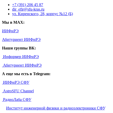
+7 (391) 206 45 87
dir_efir@sfu-kras.ru
ул. Киренского, 28, корпус №12 (Б)
Мы в MAX:
ИИФиРЭ
Абитуриент ИИФиРЭ
Наши группы ВК:
Информер ИИФиРЭ
Абитуриент ИИФиРЭ
А еще мы есть в Telegram:
ИИФиРЭ СФУ
AstroSFU Channel
РадиоЛаба СФУ
©
Институт инженерной физики и радиоэлектроники СФУ
,
2026