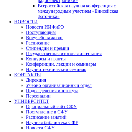
радиоэлектроники»
Всероссийская научная конференция с
международным участием «Енисейская
фотоника»
НОВОСТИ
Новости ИИФиРЭ
Поступающим
Внеучебная жизнь
Расписание
Стипендии и премии
Государственная итоговая аттестация
Конкурсы и гранты
Конференции, лекции и семинары
Научно-технический семинар
КОНТАКТЫ
Дирекция
Учебно-организационный отдел
Подразделения института
Персоналии
УНИВЕРСИТЕТ
Официальный сайт СФУ
Поступление в СФУ
Расписание занятий
Научная библиотека СФУ
Новости СФУ