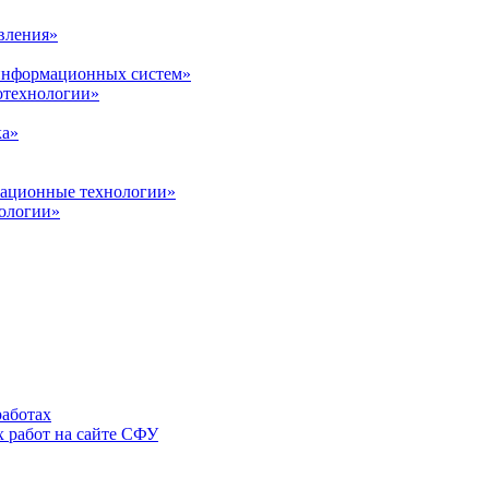
вления»
 информационных систем»
нотехнологии»
ка»
вационные технологии»
ологии»
аботах
 работ на сайте СФУ