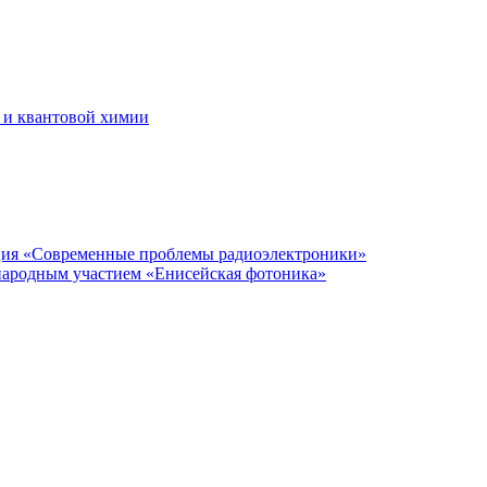
 и квантовой химии
нция «Современные проблемы радиоэлектроники»
народным участием «Енисейская фотоника»