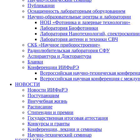
Публикации
Оснащенность лабораторным оборудованием
Научно-образовательные центры и лаборатории
НОЦ «Фотоника и лазерные технологии»
Лаборатория Биофотоники
Лаборатория Нанотехнологий, спектроскопии
Лаборатория антенн и техники СВЧ
СКБ «Научное приборостроение»
Радиолюбительская лаборатория СФУ
Аспирантура и Докторантура
Бланки
Конференции ИИФиРЭ
Всероссийская научно-техническая конфере
Всероссийская научная конференция с между
НОВОСТИ
Новости ИИФиРЭ
Поступающим
Внеучебная жизнь
Расписание
Стипендии и премии
Государственная итоговая аттестация
Конкурсы и гранты
Конференции, лекции и семинары
Научно-технический семинар