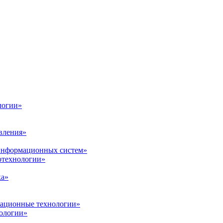
логии»
вления»
 информационных систем»
нотехнологии»
ка»
вационные технологии»
ологии»