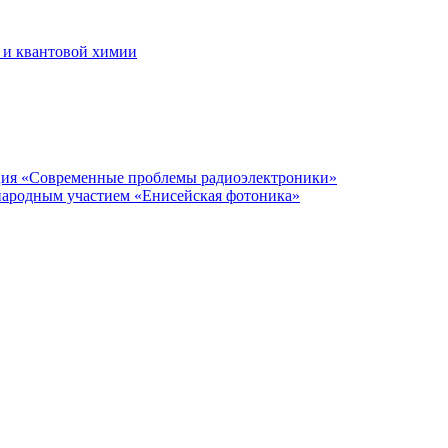
 и квантовой химии
нция «Современные проблемы радиоэлектроники»
народным участием «Енисейская фотоника»