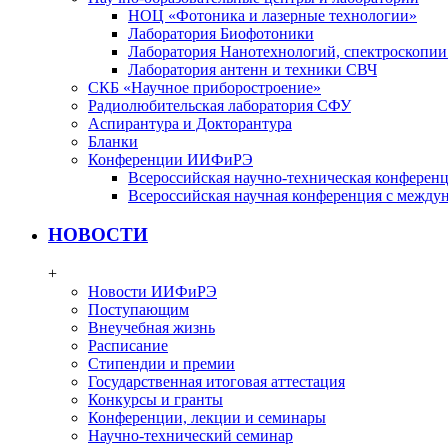
НОЦ «Фотоника и лазерные технологии»
Лаборатория Биофотоники
Лаборатория Нанотехнологий, спектроскопии
Лаборатория антенн и техники СВЧ
СКБ «Научное приборостроение»
Радиолюбительская лаборатория СФУ
Аспирантура и Докторантура
Бланки
Конференции ИИФиРЭ
Всероссийская научно-техническая конфере
Всероссийская научная конференция с между
НОВОСТИ
+
Новости ИИФиРЭ
Поступающим
Внеучебная жизнь
Расписание
Стипендии и премии
Государственная итоговая аттестация
Конкурсы и гранты
Конференции, лекции и семинары
Научно-технический семинар