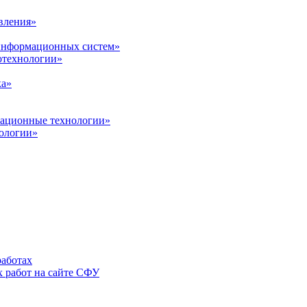
вления»
 информационных систем»
нотехнологии»
ка»
вационные технологии»
ологии»
аботах
 работ на сайте СФУ