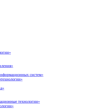
логии»
вления»
 информационных систем»
нотехнологии»
ка»
вационные технологии»
ологии»