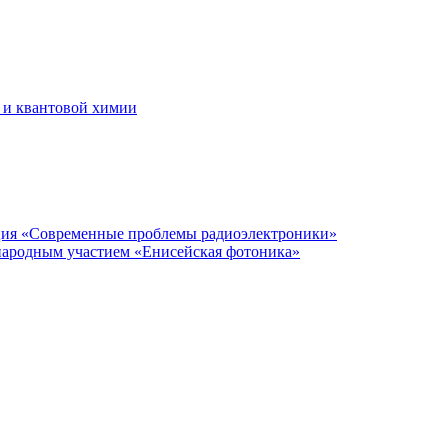
 и квантовой химии
нция «Современные проблемы радиоэлектроники»
народным участием «Енисейская фотоника»