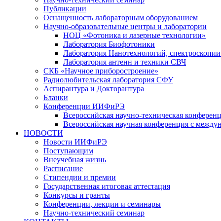
Публикации
Оснащенность лабораторным оборудованием
Научно-образовательные центры и лаборатории
НОЦ «Фотоника и лазерные технологии»
Лаборатория Биофотоники
Лаборатория Нанотехнологий, спектроскопии
Лаборатория антенн и техники СВЧ
СКБ «Научное приборостроение»
Радиолюбительская лаборатория СФУ
Аспирантура и Докторантура
Бланки
Конференции ИИФиРЭ
Всероссийская научно-техническая конфере
Всероссийская научная конференция с между
НОВОСТИ
Новости ИИФиРЭ
Поступающим
Внеучебная жизнь
Расписание
Стипендии и премии
Государственная итоговая аттестация
Конкурсы и гранты
Конференции, лекции и семинары
Научно-технический семинар