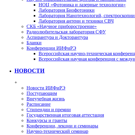
НОЦ «Фотоника и лазерные технологии»
Лаборатория Биофотоники
Лаборатория Нанотехнологий, спектроскопии
Лаборатория антенн и техники СВЧ
СКБ «Научное приборостроение»
Радиолюбительская лаборатория СФУ
Аспирантура и Докторантура
Бланки
Конференции ИИФиРЭ
Всероссийская научно-техническая конфере
Всероссийская научная конференция с между
НОВОСТИ
+
Новости ИИФиРЭ
Поступающим
Внеучебная жизнь
Расписание
Стипендии и премии
Государственная итоговая аттестация
Конкурсы и гранты
Конференции, лекции и семинары
Научно-технический семинар