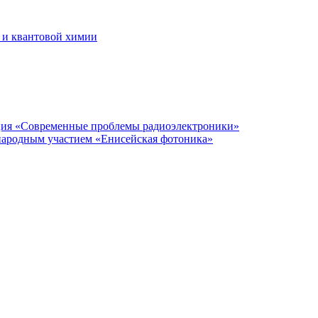
 и квантовой химии
нция «Современные проблемы радиоэлектроники»
народным участием «Енисейская фотоника»