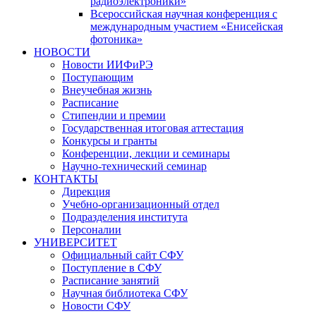
радиоэлектроники»
Всероссийская научная конференция с
международным участием «Енисейская
фотоника»
НОВОСТИ
Новости ИИФиРЭ
Поступающим
Внеучебная жизнь
Расписание
Стипендии и премии
Государственная итоговая аттестация
Конкурсы и гранты
Конференции, лекции и семинары
Научно-технический семинар
КОНТАКТЫ
Дирекция
Учебно-организационный отдел
Подразделения института
Персоналии
УНИВЕРСИТЕТ
Официальный сайт СФУ
Поступление в СФУ
Расписание занятий
Научная библиотека СФУ
Новости СФУ