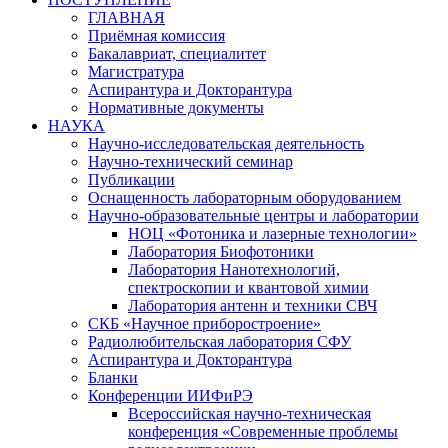
ГЛАВНАЯ
Приёмная комиссия
Бакалавриат, специалитет
Магистратура
Аспирантура и Докторантура
Нормативные документы
НАУКА
Научно-исследовательская деятельность
Научно-технический семинар
Публикации
Оснащенность лабораторным оборудованием
Научно-образовательные центры и лаборатории
НОЦ «Фотоника и лазерные технологии»
Лаборатория Биофотоники
Лаборатория Нанотехнологий,
спектроскопии и квантовой химии
Лаборатория антенн и техники СВЧ
СКБ «Научное приборостроение»
Радиолюбительская лаборатория СФУ
Аспирантура и Докторантура
Бланки
Конференции ИИФиРЭ
Всероссийская научно-техническая
конференция «Современные проблемы