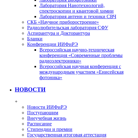
Лаборатория Нанотехнологий,
спектроскопии и квантовой химии
Лаборатория антенн и техники СВЧ
СКБ «Научное приборостроение»
Радиолюбительская лаборатория СФУ
Аспирантура и Докторантура
Бланки
Конференции ИИФиРЭ
Всероссийская научно-техническая
конференция «Современные проблемы
радиоэлектроники»
Всероссийская научная конференция с
международным участием «Енисейская
фотоника»
НОВОСТИ
+
Новости ИИФиРЭ
Поступающим
Внеучебная жизнь
Расписание
Стипендии и премии
Государственная итоговая аттестация