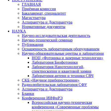
ГЛАВНАЯ
Приёмная комиссия
Бакалавриат, специалитет
Магистратура
Аспирантура и Докторантура
Нормативные документы
НАУКА
Научно-исследовательская деятельность
Научно-технический семинар
Публикации
Оснащенность лабораторным оборудованием
Научно-образовательные центры и лаборатории
НОЦ «Фотоника и лазерные технологии»
Лаборатория Биофотоники
Лаборатория Нанотехнологий,
спектроскопии и квантовой химии
Лаборатория антенн и техники СВЧ
СКБ «Научное приборостроение»
Радиолюбительская лаборатория СФУ
Аспирантура и Докторантура
Бланки
Конференции ИИФиРЭ
Всероссийская научно-техническая
конференция «Современные проблемы