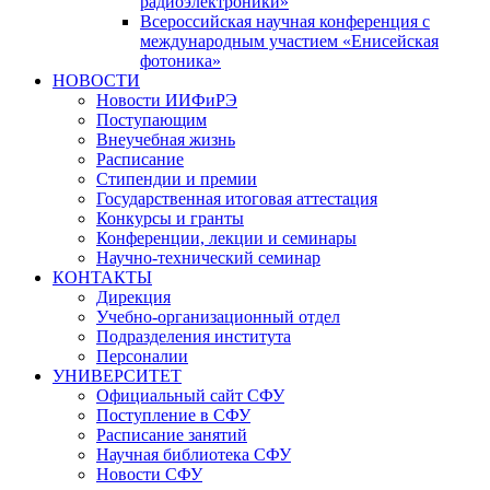
радиоэлектроники»
Всероссийская научная конференция с
международным участием «Енисейская
фотоника»
НОВОСТИ
Новости ИИФиРЭ
Поступающим
Внеучебная жизнь
Расписание
Стипендии и премии
Государственная итоговая аттестация
Конкурсы и гранты
Конференции, лекции и семинары
Научно-технический семинар
КОНТАКТЫ
Дирекция
Учебно-организационный отдел
Подразделения института
Персоналии
УНИВЕРСИТЕТ
Официальный сайт СФУ
Поступление в СФУ
Расписание занятий
Научная библиотека СФУ
Новости СФУ