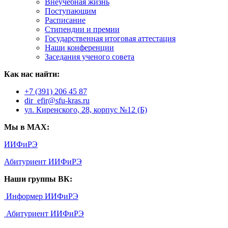
Внеучебная жизнь
Поступающим
Расписание
Стипендии и премии
Государственная итоговая аттестация
Наши конференции
Заседания ученого совета
Как нас найти:
+7 (391) 206 45 87
dir_efir@sfu-kras.ru
ул. Киренского, 28, корпус №12 (Б)
Мы в MAX:
ИИФиРЭ
Абитуриент ИИФиРЭ
Наши группы ВК:
Информер ИИФиРЭ
Абитуриент ИИФиРЭ