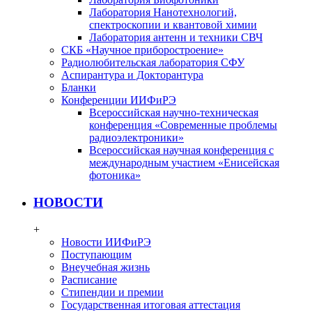
Лаборатория Нанотехнологий,
спектроскопии и квантовой химии
Лаборатория антенн и техники СВЧ
СКБ «Научное приборостроение»
Радиолюбительская лаборатория СФУ
Аспирантура и Докторантура
Бланки
Конференции ИИФиРЭ
Всероссийская научно-техническая
конференция «Современные проблемы
радиоэлектроники»
Всероссийская научная конференция с
международным участием «Енисейская
фотоника»
НОВОСТИ
+
Новости ИИФиРЭ
Поступающим
Внеучебная жизнь
Расписание
Стипендии и премии
Государственная итоговая аттестация