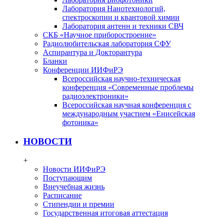
Лаборатория Нанотехнологий,
спектроскопии и квантовой химии
Лаборатория антенн и техники СВЧ
СКБ «Научное приборостроение»
Радиолюбительская лаборатория СФУ
Аспирантура и Докторантура
Бланки
Конференции ИИФиРЭ
Всероссийская научно-техническая
конференция «Современные проблемы
радиоэлектроники»
Всероссийская научная конференция с
международным участием «Енисейская
фотоника»
НОВОСТИ
+
Новости ИИФиРЭ
Поступающим
Внеучебная жизнь
Расписание
Стипендии и премии
Государственная итоговая аттестация