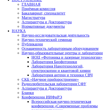
ГЛАВНАЯ
Приёмная комиссия
Бакалавриат, специалитет
Магистратура
Аспирантура и Докторантура
Нормативные документы
НАУКА
Научно-исследовательская деятельность
Научно-технический семинар
Публикации
Оснащенность лабораторным оборудованием
Научно-образовательные центры и лаборатории
НОЦ «Фотоника и лазерные технологии»
Лаборатория Биофотоники
Лаборатория Нанотехнологий,
спектроскопии и квантовой химии
Лаборатория антенн и техники СВЧ
СКБ «Научное приборостроение»
Радиолюбительская лаборатория СФУ
Аспирантура и Докторантура
Бланки
Конференции ИИФиРЭ
Всероссийская научно-техническая
конференция «Современные проблемы