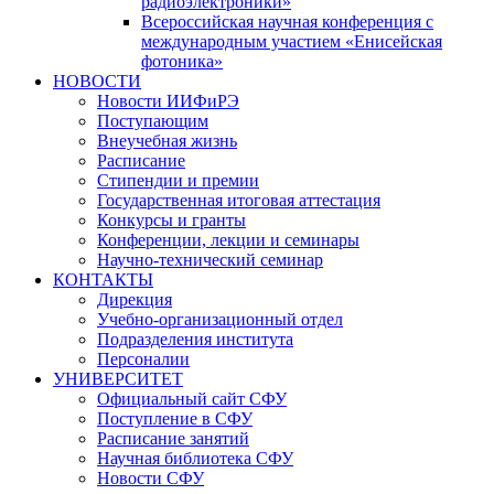
радиоэлектроники»
Всероссийская научная конференция с
международным участием «Енисейская
фотоника»
НОВОСТИ
Новости ИИФиРЭ
Поступающим
Внеучебная жизнь
Расписание
Стипендии и премии
Государственная итоговая аттестация
Конкурсы и гранты
Конференции, лекции и семинары
Научно-технический семинар
КОНТАКТЫ
Дирекция
Учебно-организационный отдел
Подразделения института
Персоналии
УНИВЕРСИТЕТ
Официальный сайт СФУ
Поступление в СФУ
Расписание занятий
Научная библиотека СФУ
Новости СФУ