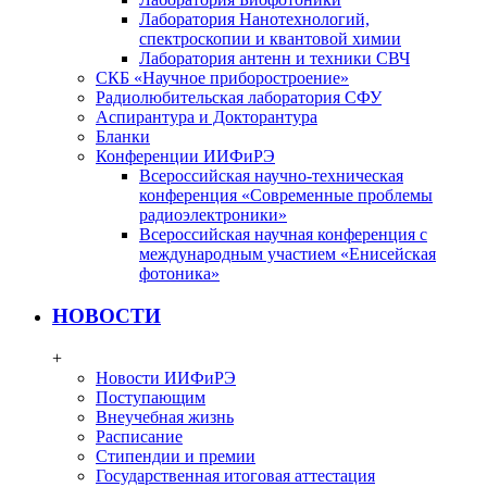
Лаборатория Нанотехнологий,
спектроскопии и квантовой химии
Лаборатория антенн и техники СВЧ
СКБ «Научное приборостроение»
Радиолюбительская лаборатория СФУ
Аспирантура и Докторантура
Бланки
Конференции ИИФиРЭ
Всероссийская научно-техническая
конференция «Современные проблемы
радиоэлектроники»
Всероссийская научная конференция с
международным участием «Енисейская
фотоника»
НОВОСТИ
+
Новости ИИФиРЭ
Поступающим
Внеучебная жизнь
Расписание
Стипендии и премии
Государственная итоговая аттестация