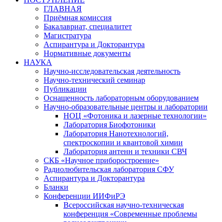
ГЛАВНАЯ
Приёмная комиссия
Бакалавриат, специалитет
Магистратура
Аспирантура и Докторантура
Нормативные документы
НАУКА
Научно-исследовательская деятельность
Научно-технический семинар
Публикации
Оснащенность лабораторным оборудованием
Научно-образовательные центры и лаборатории
НОЦ «Фотоника и лазерные технологии»
Лаборатория Биофотоники
Лаборатория Нанотехнологий,
спектроскопии и квантовой химии
Лаборатория антенн и техники СВЧ
СКБ «Научное приборостроение»
Радиолюбительская лаборатория СФУ
Аспирантура и Докторантура
Бланки
Конференции ИИФиРЭ
Всероссийская научно-техническая
конференция «Современные проблемы