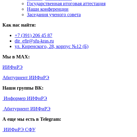
Государственная итоговая аттестация
Наши конференции
Заседания ученого совета
Как нас найти:
+7 (391) 206 45 87
dir_efir@sfu-kras.ru
ул. Киренского, 28, корпус №12 (Б)
Мы в MAX:
ИИФиРЭ
Абитуриент ИИФиРЭ
Наши группы ВК:
Информер ИИФиРЭ
Абитуриент ИИФиРЭ
А еще мы есть в Telegram:
ИИФиРЭ СФУ