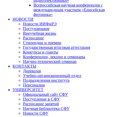
радиоэлектроники»
Всероссийская научная конференция с
международным участием «Енисейская
фотоника»
НОВОСТИ
Новости ИИФиРЭ
Поступающим
Внеучебная жизнь
Расписание
Стипендии и премии
Государственная итоговая аттестация
Конкурсы и гранты
Конференции, лекции и семинары
Научно-технический семинар
КОНТАКТЫ
Дирекция
Учебно-организационный отдел
Подразделения института
Персоналии
УНИВЕРСИТЕТ
Официальный сайт СФУ
Поступление в СФУ
Расписание занятий
Научная библиотека СФУ
Новости СФУ