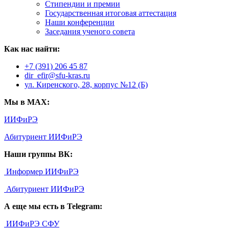
Стипендии и премии
Государственная итоговая аттестация
Наши конференции
Заседания ученого совета
Как нас найти:
+7 (391) 206 45 87
dir_efir@sfu-kras.ru
ул. Киренского, 28, корпус №12 (Б)
Мы в MAX:
ИИФиРЭ
Абитуриент ИИФиРЭ
Наши группы ВК:
Информер ИИФиРЭ
Абитуриент ИИФиРЭ
А еще мы есть в Telegram:
ИИФиРЭ СФУ