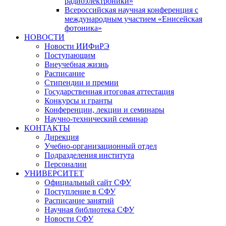
радиоэлектроники»
Всероссийская научная конференция с
международным участием «Енисейская
фотоника»
НОВОСТИ
Новости ИИФиРЭ
Поступающим
Внеучебная жизнь
Расписание
Стипендии и премии
Государственная итоговая аттестация
Конкурсы и гранты
Конференции, лекции и семинары
Научно-технический семинар
КОНТАКТЫ
Дирекция
Учебно-организационный отдел
Подразделения института
Персоналии
УНИВЕРСИТЕТ
Официальный сайт СФУ
Поступление в СФУ
Расписание занятий
Научная библиотека СФУ
Новости СФУ