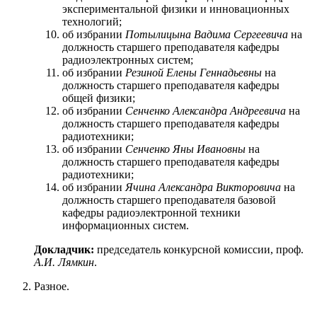
экспериментальной физики и инновационных
технологий;
об избрании
Потылицына Вадима Сергеевича
на
должность старшего преподавателя кафедры
радиоэлектронных систем;
об избрании
Резиной Елены Геннадьевны
на
должность старшего преподавателя кафедры
общей физики;
об избрании
Сенченко Александра Андреевича
на
должность старшего преподавателя кафедры
радиотехники;
об избрании
Сенченко Яны Ивановны
на
должность старшего преподавателя кафедры
радиотехники;
об избрании
Ячина Александра Викторовича
на
должность старшего преподавателя базовой
кафедры радиоэлектронной техники
информационных систем.
Докладчик:
председатель конкурсной комиссии, проф.
А.И. Лямкин
.
Разное.