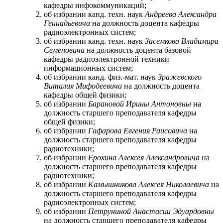
кафедры инфокоммуникаций;
об избрании канд. техн. наук
Андреева Александра
Геннадьевича
на должность доцента кафедры
радиоэлектронных систем;
об избрании канд. техн. наук
Засемкова Владимира
Семеновича
на должность доцента базовой
кафедры радиоэлектронной техники
информационных систем;
об избрании канд. физ.-мат. наук
Зражевского
Виталия Мифодеевича
на должность доцента
кафедры общей физики;
об избрании
Барановой Ирины Антоновны
на
должность старшего преподавателя кафедры
общей физики;
об избрании
Гафарова Евгения Раисовича
на
должность старшего преподавателя кафедры
радиотехники;
об избрании
Ерохина Алексея Александровича
на
должность старшего преподавателя кафедры
радиотехники;
об избрании
Камышникова Алексея Николаевича
на
должность старшего преподавателя кафедры
радиоэлектронных систем;
об избрании
Петруниной Анастасии Эдуардовны
на должность старшего преподавателя кафедры