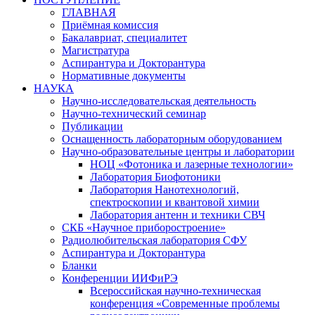
ГЛАВНАЯ
Приёмная комиссия
Бакалавриат, специалитет
Магистратура
Аспирантура и Докторантура
Нормативные документы
НАУКА
Научно-исследовательская деятельность
Научно-технический семинар
Публикации
Оснащенность лабораторным оборудованием
Научно-образовательные центры и лаборатории
НОЦ «Фотоника и лазерные технологии»
Лаборатория Биофотоники
Лаборатория Нанотехнологий,
спектроскопии и квантовой химии
Лаборатория антенн и техники СВЧ
СКБ «Научное приборостроение»
Радиолюбительская лаборатория СФУ
Аспирантура и Докторантура
Бланки
Конференции ИИФиРЭ
Всероссийская научно-техническая
конференция «Современные проблемы