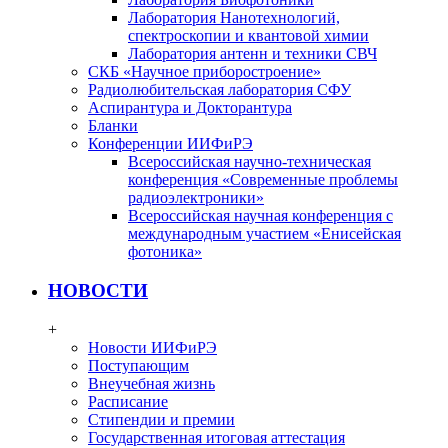
Лаборатория Нанотехнологий,
спектроскопии и квантовой химии
Лаборатория антенн и техники СВЧ
СКБ «Научное приборостроение»
Радиолюбительская лаборатория СФУ
Аспирантура и Докторантура
Бланки
Конференции ИИФиРЭ
Всероссийская научно-техническая
конференция «Современные проблемы
радиоэлектроники»
Всероссийская научная конференция с
международным участием «Енисейская
фотоника»
НОВОСТИ
+
Новости ИИФиРЭ
Поступающим
Внеучебная жизнь
Расписание
Стипендии и премии
Государственная итоговая аттестация