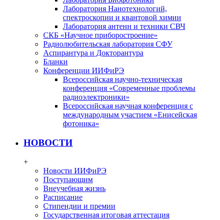
Лаборатория Нанотехнологий,
спектроскопии и квантовой химии
Лаборатория антенн и техники СВЧ
СКБ «Научное приборостроение»
Радиолюбительская лаборатория СФУ
Аспирантура и Докторантура
Бланки
Конференции ИИФиРЭ
Всероссийская научно-техническая
конференция «Современные проблемы
радиоэлектроники»
Всероссийская научная конференция с
международным участием «Енисейская
фотоника»
НОВОСТИ
+
Новости ИИФиРЭ
Поступающим
Внеучебная жизнь
Расписание
Стипендии и премии
Государственная итоговая аттестация