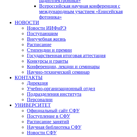
радиоэлектроники»
Всероссийская научная конференция с
международным участием «Енисейская
фотоника»
НОВОСТИ
Новости ИИФиРЭ
Поступающим
Внеучебная жизнь
Расписание
Стипендии и премии
Государственная итоговая аттестация
Конкурсы и гранты
Конференции, лекции и семинары
Научно-технический семинар
КОНТАКТЫ
Дирекция
Учебно-организационный отдел
Подразделения института
Персоналии
УНИВЕРСИТЕТ
Официальный сайт СФУ
Поступление в СФУ
Расписание занятий
Научная библиотека СФУ
Новости СФУ