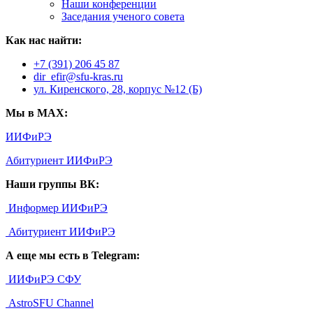
Наши конференции
Заседания ученого совета
Как нас найти:
+7 (391) 206 45 87
dir_efir@sfu-kras.ru
ул. Киренского, 28, корпус №12 (Б)
Мы в MAX:
ИИФиРЭ
Абитуриент ИИФиРЭ
Наши группы ВК:
Информер ИИФиРЭ
Абитуриент ИИФиРЭ
А еще мы есть в Telegram:
ИИФиРЭ СФУ
AstroSFU Channel