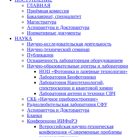
ГЛАВНАЯ
Приёмная комиссия
Бакалавриат, специалитет
Магистратура
Аспирантура и Докторантура
Нормативные документы
НАУКА
Научно-исследовательская деятельность
Научно-технический семинар
Публикации
Оснащенность лабораторным оборудованием
Научно-образовательные центры и лаборатории
НОЦ «Фотоника и лазерные технологии»
Лаборатория Биофотоники
Лаборатория Нанотехнологий,
спектроскопии и квантовой химии
Лаборатория антенн и техники СВЧ
СКБ «Научное приборостроение»
Радиолюбительская лаборатория СФУ
Аспирантура и Докторантура
Бланки
Конференции ИИФиРЭ
Всероссийская научно-техническая
конференция «Современные проблемы