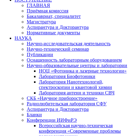
ГЛАВНАЯ
Приёмная комиссия
Бакалавриат, специалитет
Магистратура
Аспирантура и Докторантура
Нормативные документы
НАУКА
Научно-исследовательская деятельность
Научно-технический семинар
Публикации
Оснащенность лабораторным оборудованием
Научно-образовательные центры и лаборатории
НОЦ «Фотоника и лазерные технологии»
Лаборатория Биофотоники
Лаборатория Нанотехнологий,
спектроскопии и квантовой химии
Лаборатория антенн и техники СВЧ
СКБ «Научное приборостроение»
Радиолюбительская лаборатория СФУ
Аспирантура и Докторантура
Бланки
Конференции ИИФиРЭ
Всероссийская научно-техническая
конференция «Современные проблемы