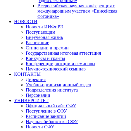
радиоэлектроники»
Всероссийская научная конференция с
международным участием «Енисейская
фотоника»
НОВОСТИ
Новости ИИФиРЭ
Поступающим
Внеучебная жизнь
Расписание
Стипендии и премии
Государственная итоговая аттестация
Конкурсы и гранты
Конференции, лекции и семинары
Научно-технический семинар
КОНТАКТЫ
Дирекция
Учебно-организационный отдел
Подразделения института
Персоналии
УНИВЕРСИТЕТ
Официальный сайт СФУ
Поступление в СФУ
Расписание занятий
Научная библиотека СФУ
Новости СФУ