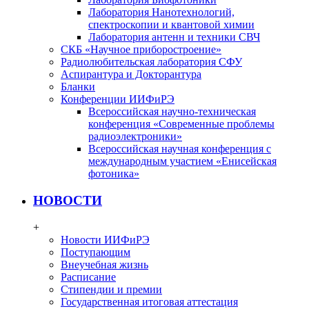
Лаборатория Нанотехнологий,
спектроскопии и квантовой химии
Лаборатория антенн и техники СВЧ
СКБ «Научное приборостроение»
Радиолюбительская лаборатория СФУ
Аспирантура и Докторантура
Бланки
Конференции ИИФиРЭ
Всероссийская научно-техническая
конференция «Современные проблемы
радиоэлектроники»
Всероссийская научная конференция с
международным участием «Енисейская
фотоника»
НОВОСТИ
+
Новости ИИФиРЭ
Поступающим
Внеучебная жизнь
Расписание
Стипендии и премии
Государственная итоговая аттестация