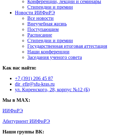
Конференции, лекции и семинары
Стипендии и премии
Новости ИИФиРЭ
Все новости
Внеучебная жизнь
Поступающим
Расписание
Стипендии и премии
Государственная итоговая аттестация
Наши конференции
Заседания ученого совета
Как нас найти:
+7 (391) 206 45 87
dir_efir@sfu-kras.ru
ул. Киренского, 28, корпус №12 (Б)
Мы в MAX:
ИИФиРЭ
Абитуриент ИИФиРЭ
Наши группы ВК: