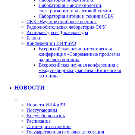
Лаборатория Нанотехнологий,
спектроскопии и квантовой химии
Лаборатория антенн и техники СВЧ
СКБ «Научное приборостроение»
Радиолюбительская лаборатория СФУ
Аспирантура и Докторантура
Бланки
Конференции ИИФиРЭ
Всероссийская научно-техническая
конференция «Современные проблемы
радиоэлектроники»
Всероссийская научная конференция с
международным участием «Енисейская
фотоника»
НОВОСТИ
+
Новости ИИФиРЭ
Поступающим
Внеучебная жизнь
Расписание
Стипендии и премии
Государственная итоговая аттестация