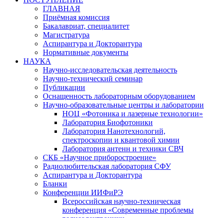
ГЛАВНАЯ
Приёмная комиссия
Бакалавриат, специалитет
Магистратура
Аспирантура и Докторантура
Нормативные документы
НАУКА
Научно-исследовательская деятельность
Научно-технический семинар
Публикации
Оснащенность лабораторным оборудованием
Научно-образовательные центры и лаборатории
НОЦ «Фотоника и лазерные технологии»
Лаборатория Биофотоники
Лаборатория Нанотехнологий,
спектроскопии и квантовой химии
Лаборатория антенн и техники СВЧ
СКБ «Научное приборостроение»
Радиолюбительская лаборатория СФУ
Аспирантура и Докторантура
Бланки
Конференции ИИФиРЭ
Всероссийская научно-техническая
конференция «Современные проблемы