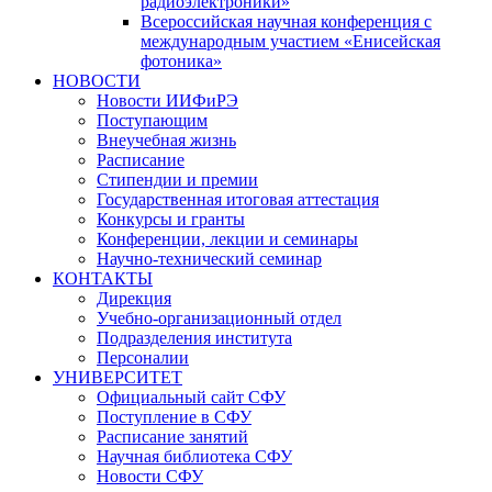
радиоэлектроники»
Всероссийская научная конференция с
международным участием «Енисейская
фотоника»
НОВОСТИ
Новости ИИФиРЭ
Поступающим
Внеучебная жизнь
Расписание
Стипендии и премии
Государственная итоговая аттестация
Конкурсы и гранты
Конференции, лекции и семинары
Научно-технический семинар
КОНТАКТЫ
Дирекция
Учебно-организационный отдел
Подразделения института
Персоналии
УНИВЕРСИТЕТ
Официальный сайт СФУ
Поступление в СФУ
Расписание занятий
Научная библиотека СФУ
Новости СФУ