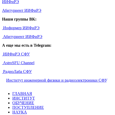
ИИФиРЭ
Абитуриент ИИФиРЭ
Наши группы ВК:
Информер ИИФиРЭ
Абитуриент ИИФиРЭ
А еще мы есть в Telegram:
ИИФиРЭ СФУ
AstroSFU Channel
РадиоЛаба СФУ
©
Институт инженерной физики и радиоэлектроники СФУ
,
2026
ГЛАВНАЯ
ИНСТИТУТ
ОБУЧЕНИЕ
ПОСТУПЛЕНИЕ
НАУКА