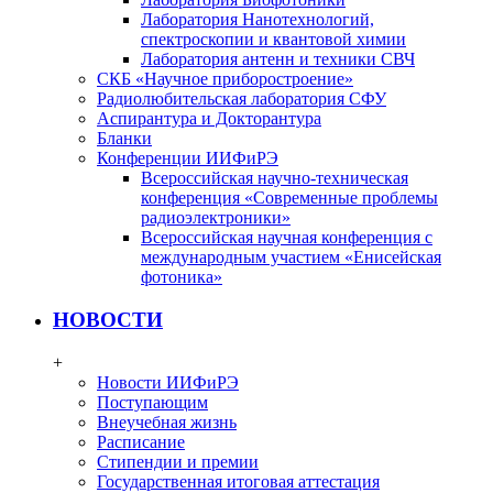
Лаборатория Нанотехнологий,
спектроскопии и квантовой химии
Лаборатория антенн и техники СВЧ
СКБ «Научное приборостроение»
Радиолюбительская лаборатория СФУ
Аспирантура и Докторантура
Бланки
Конференции ИИФиРЭ
Всероссийская научно-техническая
конференция «Современные проблемы
радиоэлектроники»
Всероссийская научная конференция с
международным участием «Енисейская
фотоника»
НОВОСТИ
+
Новости ИИФиРЭ
Поступающим
Внеучебная жизнь
Расписание
Стипендии и премии
Государственная итоговая аттестация