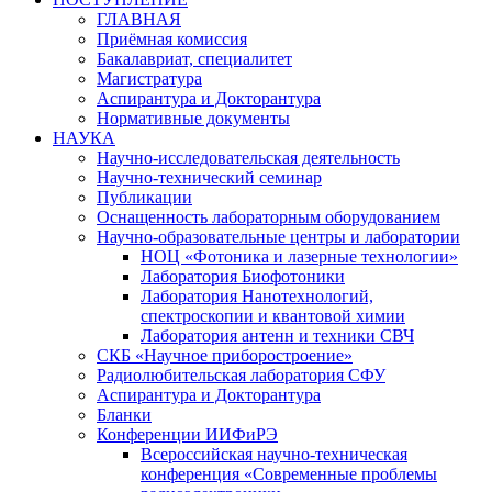
ГЛАВНАЯ
Приёмная комиссия
Бакалавриат, специалитет
Магистратура
Аспирантура и Докторантура
Нормативные документы
НАУКА
Научно-исследовательская деятельность
Научно-технический семинар
Публикации
Оснащенность лабораторным оборудованием
Научно-образовательные центры и лаборатории
НОЦ «Фотоника и лазерные технологии»
Лаборатория Биофотоники
Лаборатория Нанотехнологий,
спектроскопии и квантовой химии
Лаборатория антенн и техники СВЧ
СКБ «Научное приборостроение»
Радиолюбительская лаборатория СФУ
Аспирантура и Докторантура
Бланки
Конференции ИИФиРЭ
Всероссийская научно-техническая
конференция «Современные проблемы