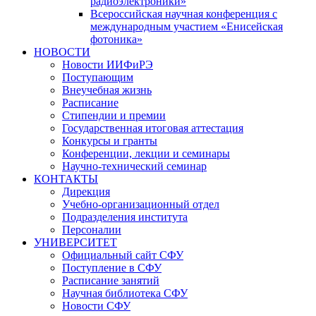
радиоэлектроники»
Всероссийская научная конференция с
международным участием «Енисейская
фотоника»
НОВОСТИ
Новости ИИФиРЭ
Поступающим
Внеучебная жизнь
Расписание
Стипендии и премии
Государственная итоговая аттестация
Конкурсы и гранты
Конференции, лекции и семинары
Научно-технический семинар
КОНТАКТЫ
Дирекция
Учебно-организационный отдел
Подразделения института
Персоналии
УНИВЕРСИТЕТ
Официальный сайт СФУ
Поступление в СФУ
Расписание занятий
Научная библиотека СФУ
Новости СФУ