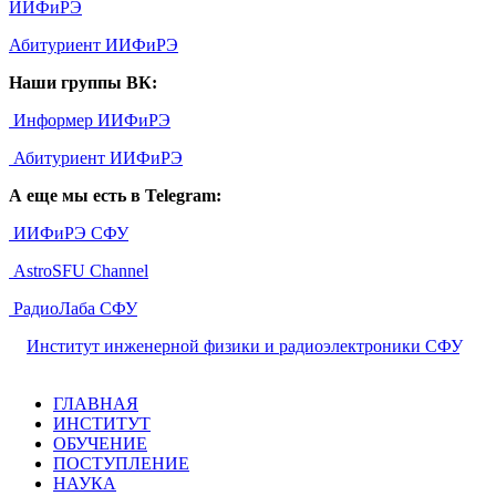
ИИФиРЭ
Абитуриент ИИФиРЭ
Наши группы ВК:
Информер ИИФиРЭ
Абитуриент ИИФиРЭ
А еще мы есть в Telegram:
ИИФиРЭ СФУ
AstroSFU Channel
РадиоЛаба СФУ
©
Институт инженерной физики и радиоэлектроники СФУ
,
2026
ГЛАВНАЯ
ИНСТИТУТ
ОБУЧЕНИЕ
ПОСТУПЛЕНИЕ
НАУКА