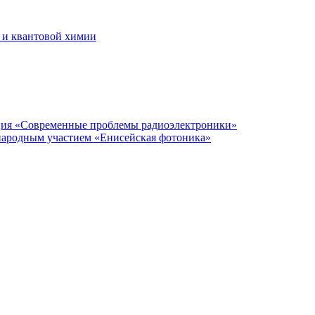
 и квантовой химии
нция «Современные проблемы радиоэлектроники»
народным участием «Енисейская фотоника»