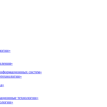
логии»
вления»
 информационных систем»
нотехнологии»
ка»
вационные технологии»
ологии»