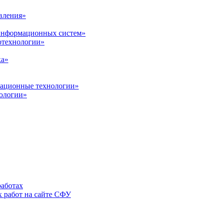
вления»
 информационных систем»
нотехнологии»
ка»
вационные технологии»
ологии»
аботах
 работ на сайте СФУ