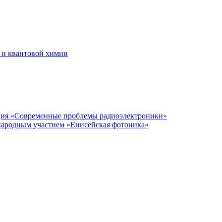
 и квантовой химии
нция «Современные проблемы радиоэлектроники»
народным участием «Енисейская фотоника»