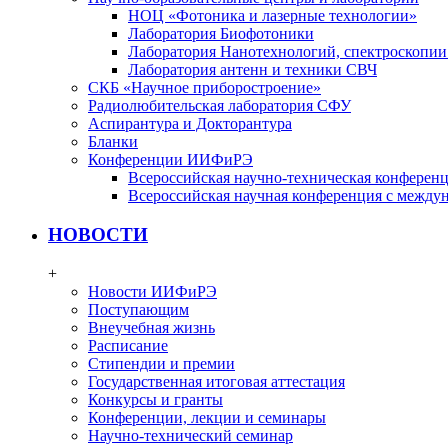
НОЦ «Фотоника и лазерные технологии»
Лаборатория Биофотоники
Лаборатория Нанотехнологий, спектроскопии
Лаборатория антенн и техники СВЧ
СКБ «Научное приборостроение»
Радиолюбительская лаборатория СФУ
Аспирантура и Докторантура
Бланки
Конференции ИИФиРЭ
Всероссийская научно-техническая конфере
Всероссийская научная конференция с между
НОВОСТИ
+
Новости ИИФиРЭ
Поступающим
Внеучебная жизнь
Расписание
Стипендии и премии
Государственная итоговая аттестация
Конкурсы и гранты
Конференции, лекции и семинары
Научно-технический семинар