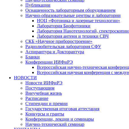
Публикации
Оснащенность лабораторным оборудованием
Научно-образовательные центры и лаборатории
НОЦ «Фотоника и лазерные технологии»
Лаборатория Биофотоники
Лаборатория Нанотехнологий, спектроскопии
Лаборатория антенн и техники СВЧ
СКБ «Научное приборостроение»
Радиолюбительская лаборатория СФУ
Аспирантура и Докторантура
Бланки
Конференции ИИФиРЭ
Всероссийская научно-техническая конфере
Всероссийская научная конференция с между
НОВОСТИ
Новости ИИФиРЭ
Поступающим
Внеучебная жизнь
Расписание
Стипендии и премии
Государственная итоговая аттестация
Конкурсы и гранты
Конференции, лекции и семинары
Научно-технический семинар