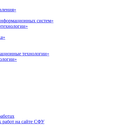
вления»
 информационных систем»
нотехнологии»
ка»
вационные технологии»
ологии»
аботах
 работ на сайте СФУ