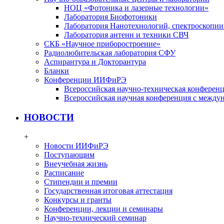
НОЦ «Фотоника и лазерные технологии»
Лаборатория Биофотоники
Лаборатория Нанотехнологий, спектроскопии
Лаборатория антенн и техники СВЧ
СКБ «Научное приборостроение»
Радиолюбительская лаборатория СФУ
Аспирантура и Докторантура
Бланки
Конференции ИИФиРЭ
Всероссийская научно-техническая конфере
Всероссийская научная конференция с между
НОВОСТИ
+
Новости ИИФиРЭ
Поступающим
Внеучебная жизнь
Расписание
Стипендии и премии
Государственная итоговая аттестация
Конкурсы и гранты
Конференции, лекции и семинары
Научно-технический семинар