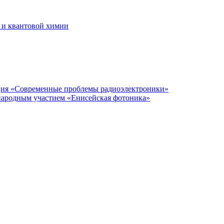
 и квантовой химии
нция «Современные проблемы радиоэлектроники»
народным участием «Енисейская фотоника»