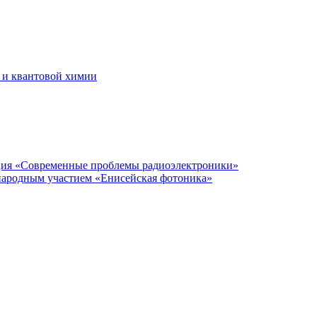
 и квантовой химии
нция «Современные проблемы радиоэлектроники»
народным участием «Енисейская фотоника»