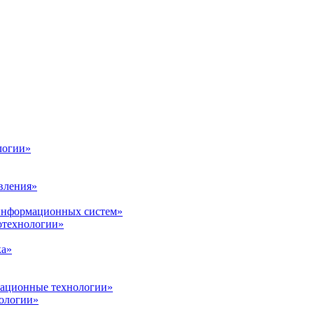
логии»
вления»
 информационных систем»
нотехнологии»
ка»
вационные технологии»
ологии»