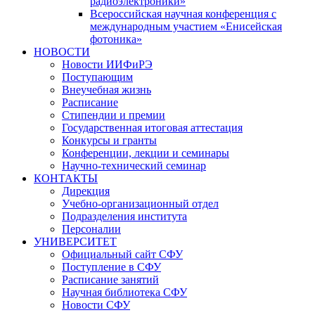
радиоэлектроники»
Всероссийская научная конференция с
международным участием «Енисейская
фотоника»
НОВОСТИ
Новости ИИФиРЭ
Поступающим
Внеучебная жизнь
Расписание
Стипендии и премии
Государственная итоговая аттестация
Конкурсы и гранты
Конференции, лекции и семинары
Научно-технический семинар
КОНТАКТЫ
Дирекция
Учебно-организационный отдел
Подразделения института
Персоналии
УНИВЕРСИТЕТ
Официальный сайт СФУ
Поступление в СФУ
Расписание занятий
Научная библиотека СФУ
Новости СФУ