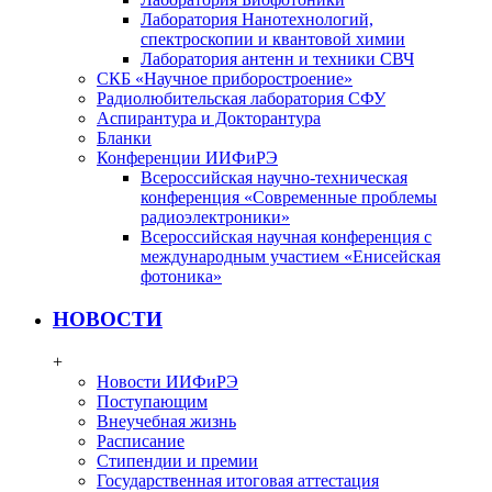
Лаборатория Нанотехнологий,
спектроскопии и квантовой химии
Лаборатория антенн и техники СВЧ
СКБ «Научное приборостроение»
Радиолюбительская лаборатория СФУ
Аспирантура и Докторантура
Бланки
Конференции ИИФиРЭ
Всероссийская научно-техническая
конференция «Современные проблемы
радиоэлектроники»
Всероссийская научная конференция с
международным участием «Енисейская
фотоника»
НОВОСТИ
+
Новости ИИФиРЭ
Поступающим
Внеучебная жизнь
Расписание
Стипендии и премии
Государственная итоговая аттестация