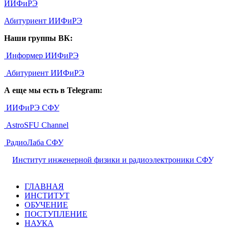
ИИФиРЭ
Абитуриент ИИФиРЭ
Наши группы ВК:
Информер ИИФиРЭ
Абитуриент ИИФиРЭ
А еще мы есть в Telegram:
ИИФиРЭ СФУ
AstroSFU Channel
РадиоЛаба СФУ
©
Институт инженерной физики и радиоэлектроники СФУ
,
2026
ГЛАВНАЯ
ИНСТИТУТ
ОБУЧЕНИЕ
ПОСТУПЛЕНИЕ
НАУКА