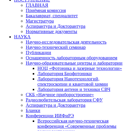
ГЛАВНАЯ
Приёмная комиссия
Бакалавриат, специалитет
Магистратура
Аспирантура и Докторантура
Нормативные документы
НАУКА
Научно-исследовательская деятельность
Научно-технический семинар
Публикации
Оснащенность лабораторным оборудованием
Научно-образовательные центры и лаборатории
НОЦ «Фотоника и лазерные технологии»
Лаборатория Биофотоники
Лаборатория Нанотехнологий,
спектроскопии и квантовой химии
Лаборатория антенн и техники СВЧ
СКБ «Научное приборостроение»
Радиолюбительская лаборатория СФУ
Аспирантура и Докторантура
Бланки
Конференции ИИФиРЭ
Всероссийская научно-техническая
конференция «Современные проблемы