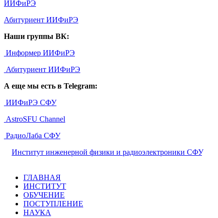
ИИФиРЭ
Абитуриент ИИФиРЭ
Наши группы ВК:
Информер ИИФиРЭ
Абитуриент ИИФиРЭ
А еще мы есть в Telegram:
ИИФиРЭ СФУ
AstroSFU Channel
РадиоЛаба СФУ
©
Институт инженерной физики и радиоэлектроники СФУ
,
2026
ГЛАВНАЯ
ИНСТИТУТ
ОБУЧЕНИЕ
ПОСТУПЛЕНИЕ
НАУКА