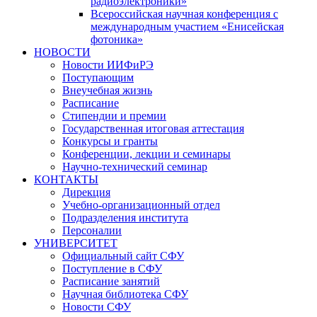
радиоэлектроники»
Всероссийская научная конференция с
международным участием «Енисейская
фотоника»
НОВОСТИ
Новости ИИФиРЭ
Поступающим
Внеучебная жизнь
Расписание
Стипендии и премии
Государственная итоговая аттестация
Конкурсы и гранты
Конференции, лекции и семинары
Научно-технический семинар
КОНТАКТЫ
Дирекция
Учебно-организационный отдел
Подразделения института
Персоналии
УНИВЕРСИТЕТ
Официальный сайт СФУ
Поступление в СФУ
Расписание занятий
Научная библиотека СФУ
Новости СФУ