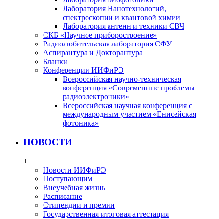
Лаборатория Нанотехнологий,
спектроскопии и квантовой химии
Лаборатория антенн и техники СВЧ
СКБ «Научное приборостроение»
Радиолюбительская лаборатория СФУ
Аспирантура и Докторантура
Бланки
Конференции ИИФиРЭ
Всероссийская научно-техническая
конференция «Современные проблемы
радиоэлектроники»
Всероссийская научная конференция с
международным участием «Енисейская
фотоника»
НОВОСТИ
+
Новости ИИФиРЭ
Поступающим
Внеучебная жизнь
Расписание
Стипендии и премии
Государственная итоговая аттестация