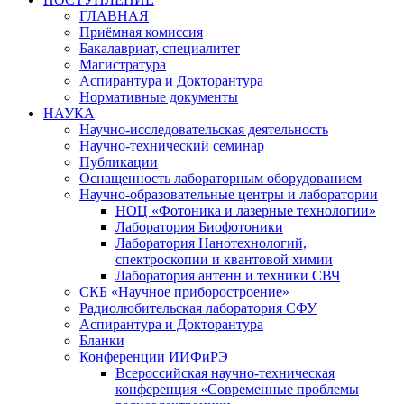
ГЛАВНАЯ
Приёмная комиссия
Бакалавриат, специалитет
Магистратура
Аспирантура и Докторантура
Нормативные документы
НАУКА
Научно-исследовательская деятельность
Научно-технический семинар
Публикации
Оснащенность лабораторным оборудованием
Научно-образовательные центры и лаборатории
НОЦ «Фотоника и лазерные технологии»
Лаборатория Биофотоники
Лаборатория Нанотехнологий,
спектроскопии и квантовой химии
Лаборатория антенн и техники СВЧ
СКБ «Научное приборостроение»
Радиолюбительская лаборатория СФУ
Аспирантура и Докторантура
Бланки
Конференции ИИФиРЭ
Всероссийская научно-техническая
конференция «Современные проблемы