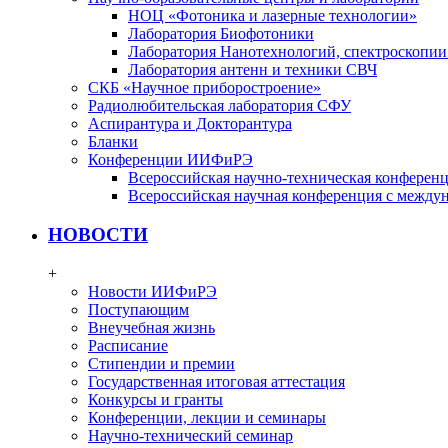
НОЦ «Фотоника и лазерные технологии»
Лаборатория Биофотоники
Лаборатория Нанотехнологий, спектроскопии
Лаборатория антенн и техники СВЧ
СКБ «Научное приборостроение»
Радиолюбительская лаборатория СФУ
Аспирантура и Докторантура
Бланки
Конференции ИИФиРЭ
Всероссийская научно-техническая конфере
Всероссийская научная конференция с между
НОВОСТИ
+
Новости ИИФиРЭ
Поступающим
Внеучебная жизнь
Расписание
Стипендии и премии
Государственная итоговая аттестация
Конкурсы и гранты
Конференции, лекции и семинары
Научно-технический семинар