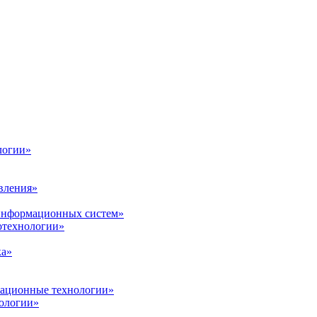
логии»
вления»
 информационных систем»
нотехнологии»
ка»
вационные технологии»
ологии»