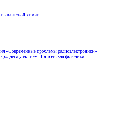
 и квантовой химии
нция «Современные проблемы радиоэлектроники»
народным участием «Енисейская фотоника»