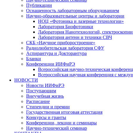
Публикации
Оснащенность лабораторным оборудованием
Научно-образовательные центры и лаборатории
НОЦ «Фотоника и лазерные технологии»
Лаборатория Биофотоники
Лаборатория Нанотехнологий, спектроскопии
Лаборатория антенн и техники СВЧ
СКБ «Научное приборостроение»
Радиолюбительская лаборатория СФУ
Аспирантура и Докторантура
Бланки
Конференции ИИФиРЭ
Всероссийская научно-техническая конфере
Всероссийская научная конференция с между
НОВОСТИ
Новости ИИФиРЭ
Поступающим
Внеучебная жизнь
Расписание
Стипендии и премии
Государственная итоговая аттестация
Конкурсы и гранты
Конференции, лекции и семинары
Научно-технический семинар