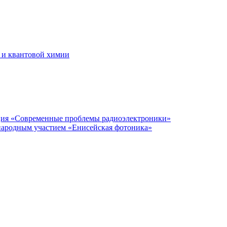
 и квантовой химии
нция «Современные проблемы радиоэлектроники»
народным участием «Енисейская фотоника»