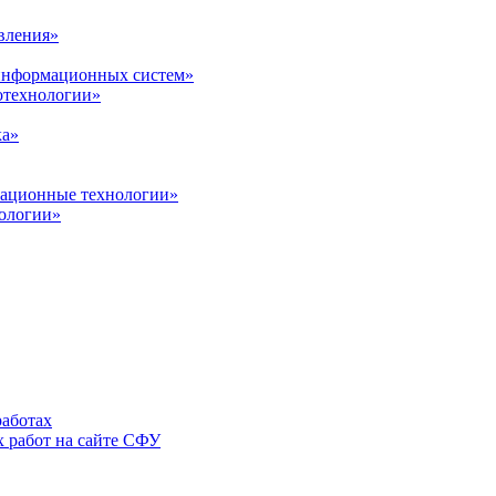
вления»
 информационных систем»
нотехнологии»
ка»
вационные технологии»
ологии»
аботах
 работ на сайте СФУ