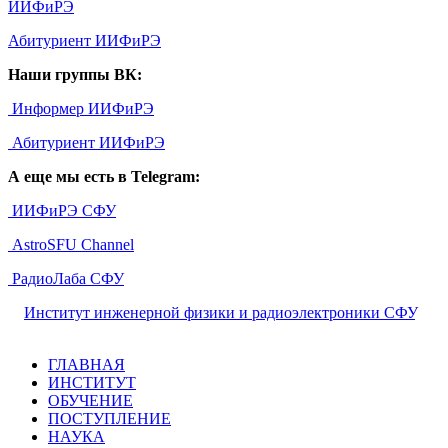
ИИФиРЭ
Абитуриент ИИФиРЭ
Наши группы ВК:
Информер ИИФиРЭ
Абитуриент ИИФиРЭ
А еще мы есть в Telegram:
ИИФиРЭ СФУ
AstroSFU Channel
РадиоЛаба СФУ
©
Институт инженерной физики и радиоэлектроники СФУ
,
2026
ГЛАВНАЯ
ИНСТИТУТ
ОБУЧЕНИЕ
ПОСТУПЛЕНИЕ
НАУКА