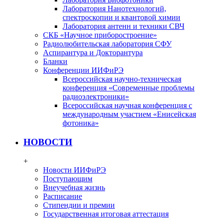
Лаборатория Нанотехнологий,
спектроскопии и квантовой химии
Лаборатория антенн и техники СВЧ
СКБ «Научное приборостроение»
Радиолюбительская лаборатория СФУ
Аспирантура и Докторантура
Бланки
Конференции ИИФиРЭ
Всероссийская научно-техническая
конференция «Современные проблемы
радиоэлектроники»
Всероссийская научная конференция с
международным участием «Енисейская
фотоника»
НОВОСТИ
+
Новости ИИФиРЭ
Поступающим
Внеучебная жизнь
Расписание
Стипендии и премии
Государственная итоговая аттестация