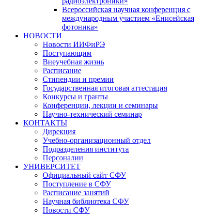
радиоэлектроники»
Всероссийская научная конференция с
международным участием «Енисейская
фотоника»
НОВОСТИ
Новости ИИФиРЭ
Поступающим
Внеучебная жизнь
Расписание
Стипендии и премии
Государственная итоговая аттестация
Конкурсы и гранты
Конференции, лекции и семинары
Научно-технический семинар
КОНТАКТЫ
Дирекция
Учебно-организационный отдел
Подразделения института
Персоналии
УНИВЕРСИТЕТ
Официальный сайт СФУ
Поступление в СФУ
Расписание занятий
Научная библиотека СФУ
Новости СФУ