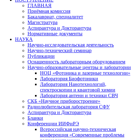
ГЛАВНАЯ
Приёмная комиссия
Бакалавриат, специалитет
Магистратура
Аспирантура и Докторантура
Нормативные документы
НАУКА
Научно-исследовательская деятельность
Научно-технический семинар
Публикации
Оснащенность лабораторным оборудованием
Научно-образовательные центры и лаборатории
НОЦ «Фотоника и лазерные технологии»
Лаборатория Биофотоники
Лаборатория Нанотехнологий,
спектроскопии и квантовой химии
Лаборатория антенн и техники СВЧ
СКБ «Научное приборостроение»
Радиолюбительская лаборатория СФУ
Аспирантура и Докторантура
Бланки
Конференции ИИФиРЭ
Всероссийская научно-техническая
конференция «Современные проблемы