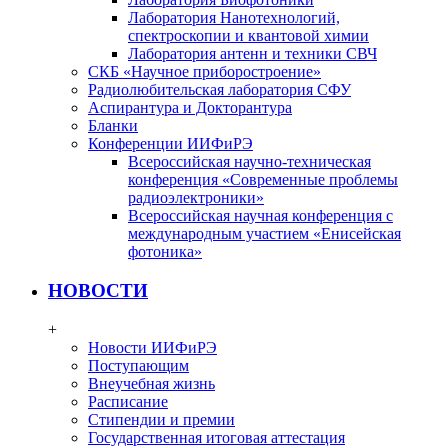
Лаборатория Нанотехнологий,
спектроскопии и квантовой химии
Лаборатория антенн и техники СВЧ
СКБ «Научное приборостроение»
Радиолюбительская лаборатория СФУ
Аспирантура и Докторантура
Бланки
Конференции ИИФиРЭ
Всероссийская научно-техническая
конференция «Современные проблемы
радиоэлектроники»
Всероссийская научная конференция с
международным участием «Енисейская
фотоника»
НОВОСТИ
+
Новости ИИФиРЭ
Поступающим
Внеучебная жизнь
Расписание
Стипендии и премии
Государственная итоговая аттестация