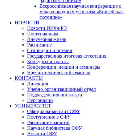
радиоэлектроники»
Всероссийская научная конференция с
международным участием «Енисейская
фотоника»
НОВОСТИ
Новости ИИФиРЭ
Поступающим
Внеучебная жизнь
Расписание
Стипендии и премии
Государственная итоговая аттестация
Конкурсы и гранты
Конференции, лекции и семинары
Научно-технический семинар
КОНТАКТЫ
Дирекция
Учебно-организационный отдел
Подразделения института
Персоналии
УНИВЕРСИТЕТ
Официальный сайт СФУ
Поступление в СФУ
Расписание занятий
Научная библиотека СФУ
Новости СФУ