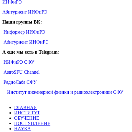
ИИФиРЭ
Абитуриент ИИФиРЭ
Наши группы ВК:
Информер ИИФиРЭ
Абитуриент ИИФиРЭ
А еще мы есть в Telegram:
ИИФиРЭ СФУ
AstroSFU Channel
РадиоЛаба СФУ
©
Институт инженерной физики и радиоэлектроники СФУ
,
2026
ГЛАВНАЯ
ИНСТИТУТ
ОБУЧЕНИЕ
ПОСТУПЛЕНИЕ
НАУКА