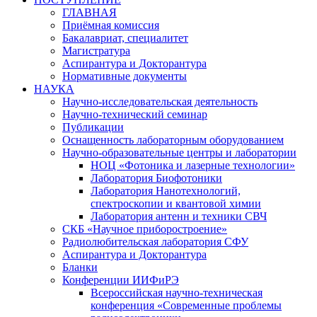
ГЛАВНАЯ
Приёмная комиссия
Бакалавриат, специалитет
Магистратура
Аспирантура и Докторантура
Нормативные документы
НАУКА
Научно-исследовательская деятельность
Научно-технический семинар
Публикации
Оснащенность лабораторным оборудованием
Научно-образовательные центры и лаборатории
НОЦ «Фотоника и лазерные технологии»
Лаборатория Биофотоники
Лаборатория Нанотехнологий,
спектроскопии и квантовой химии
Лаборатория антенн и техники СВЧ
СКБ «Научное приборостроение»
Радиолюбительская лаборатория СФУ
Аспирантура и Докторантура
Бланки
Конференции ИИФиРЭ
Всероссийская научно-техническая
конференция «Современные проблемы