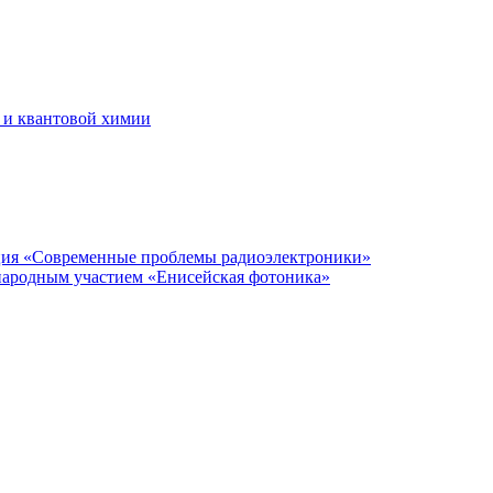
 и квантовой химии
нция «Современные проблемы радиоэлектроники»
народным участием «Енисейская фотоника»