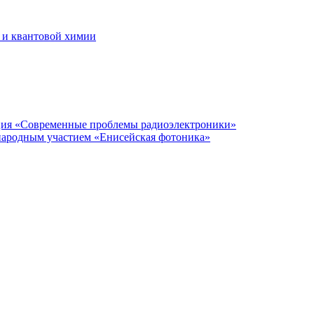
 и квантовой химии
нция «Современные проблемы радиоэлектроники»
народным участием «Енисейская фотоника»