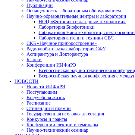
Публикации
Оснащенность лабораторным оборудованием
Научно-образовательные центры и лаборатории
НОЦ «Фотоника и лазерные технологии»
Лаборатория Биофотоники
Лаборатория Нанотехнологий, спектроскопии
Лаборатория антенн и техники СВЧ
СКБ «Научное приборостроение»
Радиолюбительская лаборатория СФУ
Аспирантура и Докторантура
Бланки
Конференции ИИФиРЭ
Всероссийская научно-техническая конфере
Всероссийская научная конференция с между
НОВОСТИ
Новости ИИФиРЭ
Поступающим
Внеучебная жизнь
Расписание
Стипендии и премии
Государственная итоговая аттестация
Конкурсы и гранты
Конференции, лекции и семинары
Научно-технический семинар