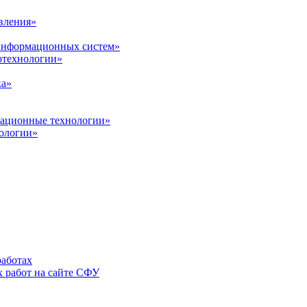
вления»
 информационных систем»
нотехнологии»
ка»
вационные технологии»
ологии»
аботах
 работ на сайте СФУ