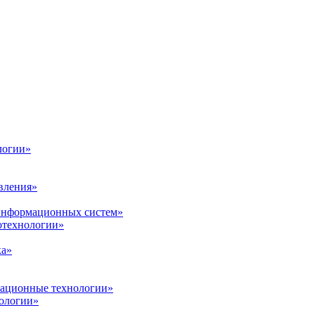
логии»
вления»
 информационных систем»
нотехнологии»
ка»
вационные технологии»
ологии»