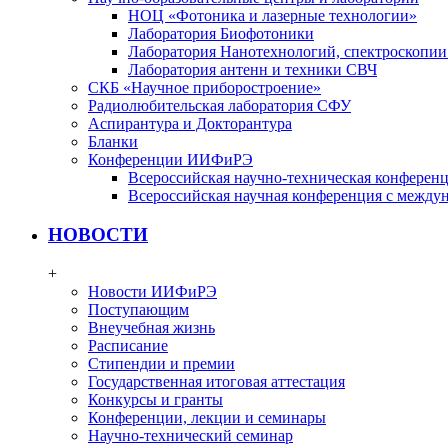
НОЦ «Фотоника и лазерные технологии»
Лаборатория Биофотоники
Лаборатория Нанотехнологий, спектроскопии
Лаборатория антенн и техники СВЧ
СКБ «Научное приборостроение»
Радиолюбительская лаборатория СФУ
Аспирантура и Докторантура
Бланки
Конференции ИИФиРЭ
Всероссийская научно-техническая конфере
Всероссийская научная конференция с между
НОВОСТИ
+
Новости ИИФиРЭ
Поступающим
Внеучебная жизнь
Расписание
Стипендии и премии
Государственная итоговая аттестация
Конкурсы и гранты
Конференции, лекции и семинары
Научно-технический семинар