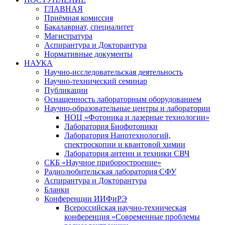
ГЛАВНАЯ
Приёмная комиссия
Бакалавриат, специалитет
Магистратура
Аспирантура и Докторантура
Нормативные документы
НАУКА
Научно-исследовательская деятельность
Научно-технический семинар
Публикации
Оснащенность лабораторным оборудованием
Научно-образовательные центры и лаборатории
НОЦ «Фотоника и лазерные технологии»
Лаборатория Биофотоники
Лаборатория Нанотехнологий,
спектроскопии и квантовой химии
Лаборатория антенн и техники СВЧ
СКБ «Научное приборостроение»
Радиолюбительская лаборатория СФУ
Аспирантура и Докторантура
Бланки
Конференции ИИФиРЭ
Всероссийская научно-техническая
конференция «Современные проблемы