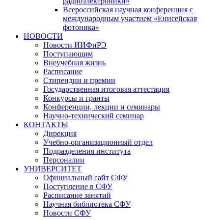
радиоэлектроники»
Всероссийская научная конференция с
международным участием «Енисейская
фотоника»
НОВОСТИ
Новости ИИФиРЭ
Поступающим
Внеучебная жизнь
Расписание
Стипендии и премии
Государственная итоговая аттестация
Конкурсы и гранты
Конференции, лекции и семинары
Научно-технический семинар
КОНТАКТЫ
Дирекция
Учебно-организационный отдел
Подразделения института
Персоналии
УНИВЕРСИТЕТ
Официальный сайт СФУ
Поступление в СФУ
Расписание занятий
Научная библиотека СФУ
Новости СФУ