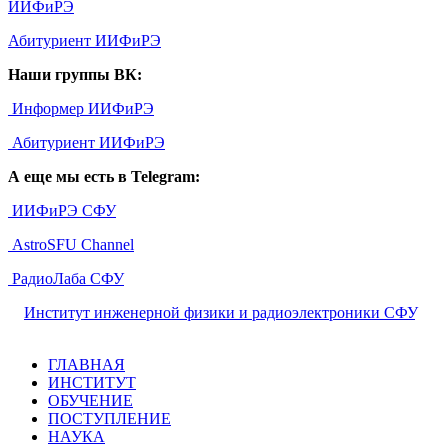
ИИФиРЭ
Абитуриент ИИФиРЭ
Наши группы ВК:
Информер ИИФиРЭ
Абитуриент ИИФиРЭ
А еще мы есть в Telegram:
ИИФиРЭ СФУ
AstroSFU Channel
РадиоЛаба СФУ
©
Институт инженерной физики и радиоэлектроники СФУ
,
2026
ГЛАВНАЯ
ИНСТИТУТ
ОБУЧЕНИЕ
ПОСТУПЛЕНИЕ
НАУКА